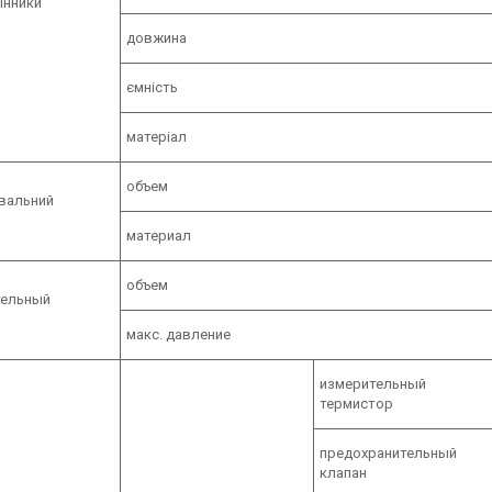
інники
довжина
ємність
матеріал
объем
вальний
материал
объем
тельный
макс. давление
измерительный
термистор
предохранительный
клапан