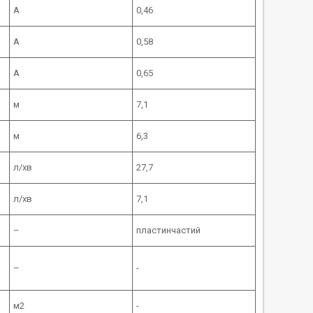
А
0,46
А
0,58
А
0,65
м
7,1
м
6,3
л/хв
27,7
л/хв
7,1
–
пластинчастий
–
-
м2
-