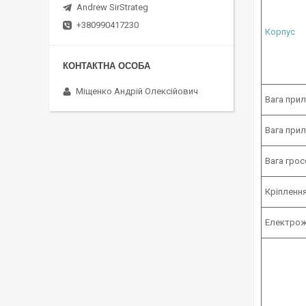
Andrew SirStrateg
+380990417230
Корпус
Міщенко Андрій Олексійович
Вага прил
Вага при
Вага грос
Кріпленн
Електрож