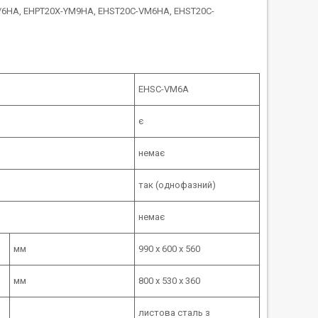
2/6HA, EHPT20X-YM9HA, EHST20C-VM6HA, EHST20C-
EHSC-VM6A
є
немає
так (однофазний)
немає
мм
990 х 600 х 560
мм
800 х 530 х 360
листова сталь з