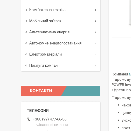
Комп'ютерна техніка
Мобільний зв'язок
Альтернативна енергія
Автономне енергопостачання
Електроматеріали
Послуги компанії
Компанія
M
Гідромодул
POWER Inve
«фреон-вод
КОНТАКТИ
Гідромодул
накоп
цирк
+380 (99) 477-66-86
3-х х
Фінансові питання
прот