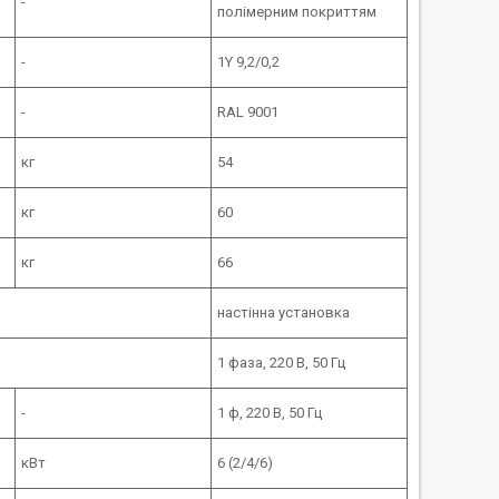
-
полімерним покриттям
-
1Y 9,2/0,2
-
RAL 9001
кг
54
кг
60
кг
66
настінна установка
1 фаза, 220 В, 50 Гц
-
1 ф, 220 В, 50 Гц
кВт
6 (2/4/6)