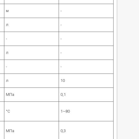
м
-
л
-
-
-
л
-
-
-
л
10
МПа
0,1
°С
1~80
МПа
0,3