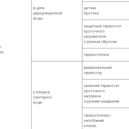
в цепи
датчик
циркуляционной
протока
воды
защитный термостат
проточного
нагревателя
с ручным сбросом
е
ва
термоотсечка
вимірювальний
термістор
захисний термостат
проточного
у ланцюзі
нагрівача
санітарної
з ручним скиданням
води
термоотсечка і
запобіжний
клапан