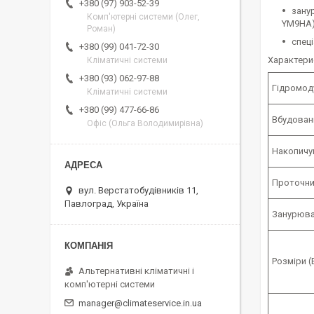
+380 (97) 903-52-39
зану
Комп'ютерні системи (Олег,
YM9HA)
Роман)
спеці
+380 (99) 041-72-30
Характери
Кліматичні системи
+380 (93) 062-97-88
Гідромоду
Кліматичні системи
+380 (99) 477-66-86
Вбудован
Офіс (Ольга Володимирівна)
Накопичу
Проточни
вул. Верстатобудівників 11,
Павлоград, Україна
Занурюва
Розміри (В
Альтернативні кліматичні і
комп'ютерні системи
manager@climateservice.in.ua