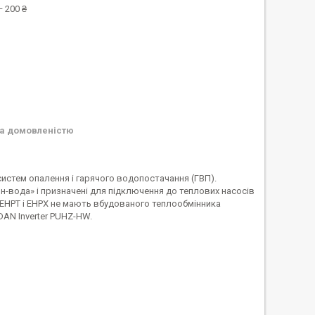
 200 ₴
а домовленістю
истем опалення і гарячого водопостачання (ГВП).
он-вода» і призначені для підключення до теплових насосів
ic EHPT і EHPX не мають вбудованого теплообмінника
AN Inverter PUHZ-HW.