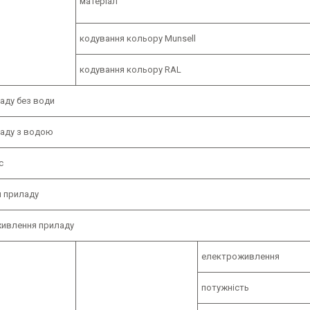
матеріал
кодування кольору Munsell
кодування кольору RAL
аду без води
ладу з водою
с
я приладу
ивлення приладу
електроживлення
потужність