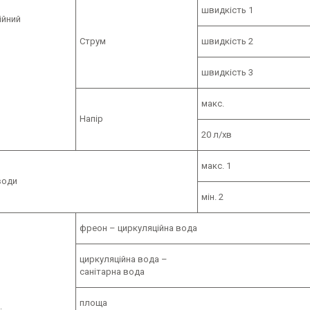
швидкість 1
ійний
Струм
швидкість 2
швидкість 3
макс.
Напір
20 л/хв
макс. 1
води
мін. 2
фреон – циркуляційна вода
циркуляційна вода –
санітарна вода
площа