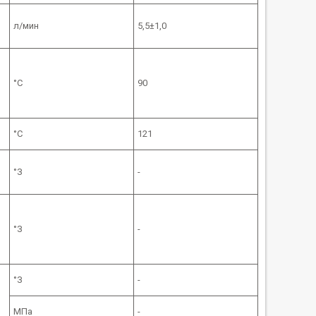
л/мин
5,5±1,0
°С
90
°С
121
°З
-
°З
-
°З
-
МПа
-