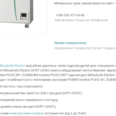
Мінімальна сума замовлення на сайті —
+380 (99) 477-66-86
Замовлення тільки за телефоном
повернення товару протягом 14 днів
з
itsubishi Electric
виробляє декілька типів гидромодулей для створення с
і Mitsubishi Electric EHST і EHSC мають вбудований теплообмінник «фре
rter PUHZ-RP і ZUBADAN Inverter PUHZ-HRP. Гідромодулі Mitsubishi Electr
а» і комбінуються з тепловими насосами POWER Inverter PUHZ-W і ZUBAD
і містять такі компоненти:
ичувальний бак ємністю 200 л (моделі EHPT і EHST);
уляційний насос первинного контуру;
одовий клапан (моделі EHPT і EHST);
очний
електричний нагрівач
потужністю від 2 до 9 кВт;