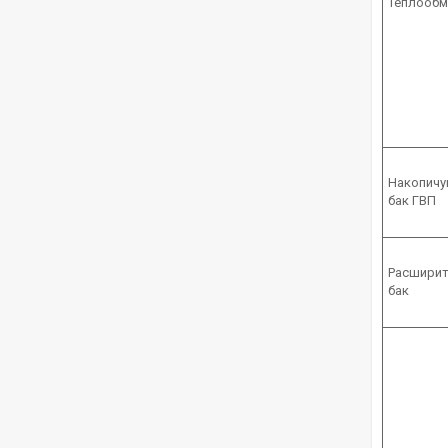
Теплообм
Накопичу
бак ГВП
Расшири
бак