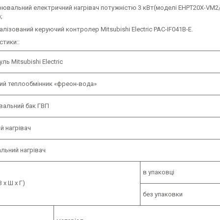
рювальний електричний нагрівач потужністю 3 кВт(моделі EHPT20X-VM
;
алізований керуючий контролер Mitsubishi Electric PAC-IF041B-E.
стики::
ль Mitsubishi Electric
ий теплообмінник «фреон-вода»
вальний бак ГВП
й нагрівач
льний нагрівач
в упаковці
 х Ш х Г)
без упаковки