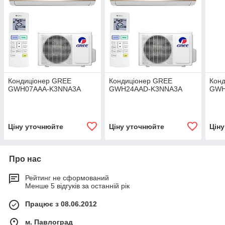
Кондиціонер GREE
Кондиціонер GREE
Кон
GWH07AAA-K3NNA3A
GWH24AAD-K3NNA3A
GWH
Ціну уточнюйте
Ціну уточнюйте
Цін
Про нас
Рейтинг не сформований
Менше 5 відгуків за останній рік
Працює з 08.06.2012
м. Павлоград