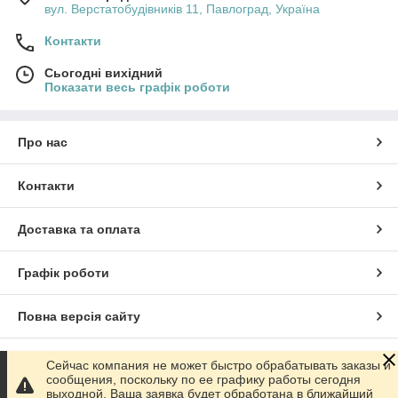
вул. Верстатобудівників 11, Павлоград, Україна
Контакти
Сьогодні вихідний
Показати весь графік роботи
Про нас
Контакти
Доставка та оплата
Графік роботи
Повна версія сайту
Сайт створено на маркетплейсі
Prom.ua
Сейчас компания не может быстро обрабатывать заказы и
сообщения, поскольку по ее графику работы сегодня
выходной. Ваша заявка будет обработана в ближайший