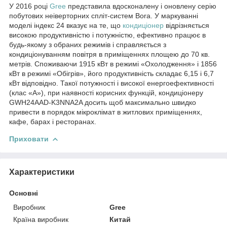
У 2016 році
Gree
представила вдосконалену і оновлену серію
побутових неіверторних спліт-систем Bora. У маркуванні
моделі індекс 24 вказує на те, що
кондиціонер
відрізняється
високою продуктивністю і потужністю, ефективно працює в
будь-якому з обраних режимів і справляється з
кондиціонуванням повітря в приміщеннях площею до 70 кв.
метрів. Споживаючи 1915 кВт в режимі «Охолодження» і 1856
кВт в режимі «Обігрів», його продуктивність складає 6,15 і 6,7
кВт відповідно. Такої потужності і високої енергоефективності
(клас «А»), при наявності корисних функцій, кондиціонеру
GWH24AAD-K3NNA2A досить щоб максимально швидко
привести в порядок мікроклімат в житлових приміщеннях,
кафе, барах і ресторанах.
Приховати
Характеристики
Основні
Виробник
Gree
Країна виробник
Китай