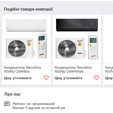
Подібні товари компанії
Кондиціонер Neoclima
Кондиціонер Neoclima
Конд
NS/NU-18AHEw
NS/NU-24AHVIwb
NS/
Ціну уточнюйте
Ціну уточнюйте
Цін
Про нас
Рейтинг не сформований
Менше 5 відгуків за останній рік