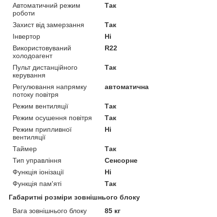
Автоматичний режим
Так
роботи
Захист від замерзання
Так
Інвертор
Ні
Використовуваний
R22
холодоагент
Пульт дистанційного
Так
керування
Регулювання напрямку
автоматична
потоку повітря
Режим вентиляції
Так
Режим осушення повітря
Так
Режим припливної
Ні
вентиляції
Таймер
Так
Тип управління
Сенсорне
Функція іонізації
Ні
Функція пам'яті
Так
Габаритні розміри зовнішнього блоку
Вага зовнішнього блоку
85 кг