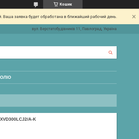
Кошик
. Ваша заявка будет обработана в ближайший рабочий день.
вул. Верстатобудівників 11, Павлоград, Україна
ОЛІО
XVD300LCJ2/A-K