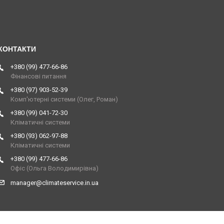
+380 (99) 477-66-86
Фінансові питання
+380 (97) 903-52-39
Комп'ютерні системи (Олег, Роман)
+380 (99) 041-72-30
Кліматичні системи
+380 (93) 062-97-88
Кліматичні системи
+380 (99) 477-66-86
Офіс (Ольга Володимирівна)
manager@climateservice.in.ua