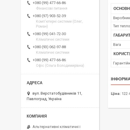
+380 (99) 477-66-86
Фінансові питання
ОСНОВН
+380 (97) 903-52-39
Виробни
Комп'ютерні системи (Олег,
Тип тепл
Роман)
+380 (99) 041-72-30
ГАБАРИТ
Кліматичні системи
Вага
+380 (93) 062-97-88
Кліматичні системи
КОРИСТ
+380 (99) 477-66-86
Гарантійн
Офіс (Ольга Володимирівна)
ІНФОРМА
вул. Верстатобудівників 11,
Ціна:
122 
Павлоград, Україна
Альтернативні кліматичні і