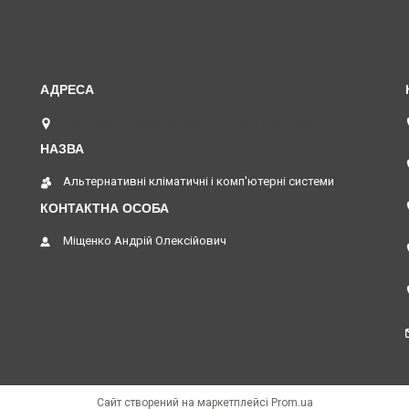
вул. Верстатобудівників 11, Павлоград, Україна
Альтернативні кліматичні і комп'ютерні системи
Міщенко Андрій Олексійович
Сайт створений на маркетплейсі
Prom.ua