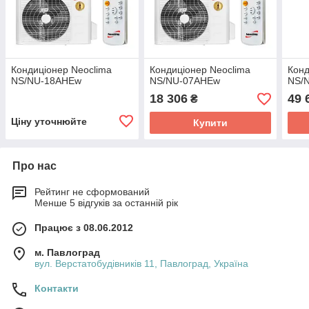
Кондиціонер Neoclima
Кондиціонер Neoclima
Конд
NS/NU-18AHEw
NS/NU-07AHEw
NS/
18 306
49 
₴
Ціну уточнюйте
Купити
Про нас
Рейтинг не сформований
Менше 5 відгуків за останній рік
Працює з 08.06.2012
м. Павлоград
вул. Верстатобудівників 11, Павлоград, Україна
Контакти