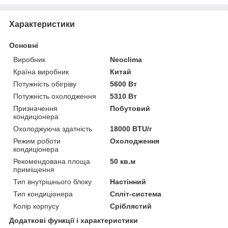
Характеристики
Основні
Виробник
Neoclima
Країна виробник
Китай
Потужність обігріву
5600 Вт
Потужність охолодження
5310 Вт
Призначення
Побутовий
кондиціонера
Охолоджуюча здатність
18000 BTU/г
Режим роботи
Охолодження
кондиціонера
Рекомендована площа
50 кв.м
приміщення
Тип внутрішнього блоку
Настінний
Тип кондиціонера
Спліт-система
Колір корпусу
Сріблястий
Додаткові функції і характеристики