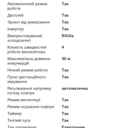
Автоматичний режим
Так
роботи
Дисплей
Так
Захист від замерзання
Так
Інвертор
Так
Використовуваний
R410a
холодоагент
Кількість швидкостей
4
роботи вентилятора
Максимальна довжина
30 м
комунікацій
Нічний режим роботи
Так
Пульт дистанційного
Так
керування
Регулювання напрямку
автоматична
потоку повітря
Режим вентиляції
Так
Режим осушення повітря
Так
Таймер
Так
Теплий пуск
Так
Тип управління
Електронне