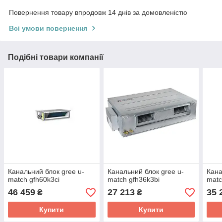
Повернення товару впродовж 14 днів за домовленістю
Всі умови повернення
Подібні товари компанії
Канальний блок gree u-
Канальний блок gree u-
Кана
match gfh60k3ci
match gfh36k3bi
matc
46 459
27 213
35 
₴
₴
Купити
Купити