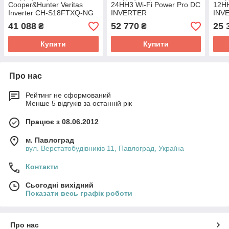
Cooper&Hunter Veritas
24HH3 Wi-Fi Power Pro DC
12HH
Inverter CH-S18FTXQ-NG
INVERTER
INV
(WI-FI)
41 088
52 770
25 
₴
₴
Купити
Купити
Про нас
Рейтинг не сформований
Менше 5 відгуків за останній рік
Працює з 08.06.2012
м. Павлоград
вул. Верстатобудівників 11, Павлоград, Україна
Контакти
Сьогодні вихідний
Показати весь графік роботи
Про нас