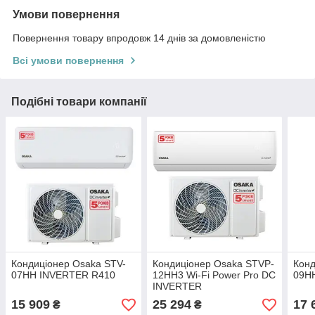
Умови повернення
Повернення товару впродовж 14 днів за домовленістю
Всі умови повернення
Подібні товари компанії
Кондиціонер Osaka STV-
Кондиціонер Osaka STVP-
Конд
07HH INVERTER R410
12HH3 Wi-Fi Power Pro DC
09H
INVERTER
15 909
25 294
17 
₴
₴