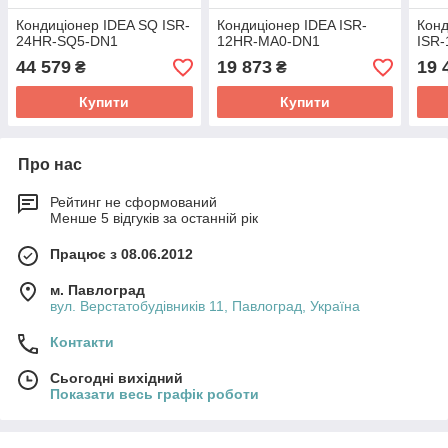
Кондиціонер IDEA SQ ISR-
Кондиціонер IDEA ISR-
Конд
24HR-SQ5-DN1
12HR-MA0-DN1
ISR
44 579
19 873
19 
₴
₴
Купити
Купити
Про нас
Рейтинг не сформований
Менше 5 відгуків за останній рік
Працює з 08.06.2012
м. Павлоград
вул. Верстатобудівників 11, Павлоград, Україна
Контакти
Сьогодні вихідний
Показати весь графік роботи