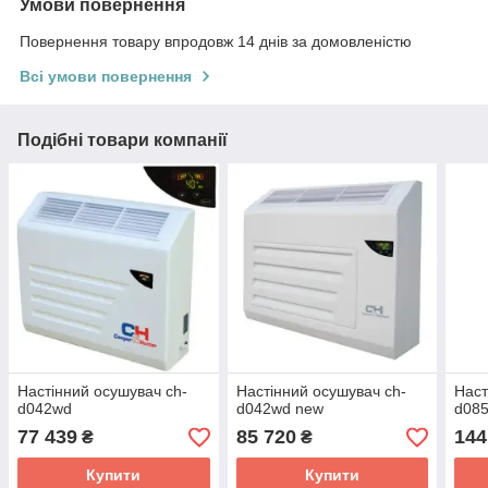
Умови повернення
Повернення товару впродовж 14 днів за домовленістю
Всі умови повернення
Подібні товари компанії
Настінний осушувач ch-
Настінний осушувач ch-
Наст
d042wd
d042wd new
d08
77 439
85 720
144
₴
₴
Купити
Купити