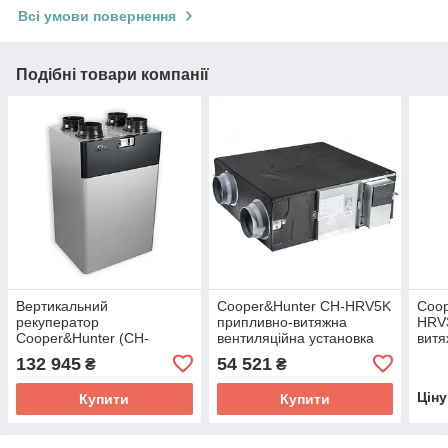
Всі умови повернення
Подібні товари компанії
Вертикальний
Cooper&Hunter CH-HRV5K
Coop
рекуператор
припливно-витяжна
HRV3
Cooper&Hunter (CH-
вентиляційна установка
витя
HRV5TKEC)
уста
132 945
54 521
₴
₴
Цін
Купити
Купити