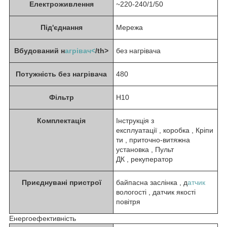
Електроживлення
~220-240/1/50
Під'єднання
Мережа
Вбудований н
агрівач<
/th>
без нагрівача
Потужність без нагрівача
480
Фільтр
H10
Комплектація
Інструкція з
експлуатації , коробка , Кріпи
ти , приточно-витяжна
установка , Пульт
ДК , рекуператор
Приєднувані пристрої
байпасна заслінка , д
атчик
вологості , датчик якості
повітря
Енергоефективність