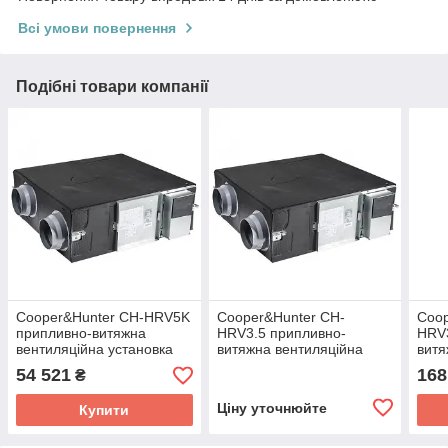
Всі умови повернення
Подібні товари компанії
Cooper&Hunter CH-HRV5K
Cooper&Hunter CH-
Coop
припливно-витяжна
HRV3.5 припливно-
HRV
вентиляційна установка
витяжна вентиляційна
витя
установка
уста
54 521
168
₴
Ціну уточнюйте
Купити