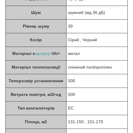
Шум
шумний (від 36 дБ)
Рівень шуму
39
Колір
Сірий , Чорний
Матеріал к
орпусу<
/th>
метал
Матеріал теплоізоляції
спінений поліпропілен
Типорозмір установлення
500
Витрата повітря, м3/год
500
Тип вентиляторів
EC
Площа, м2
131-150 , 151-170