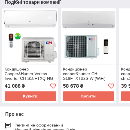
Подібні товари компанії
Кондиціонер
Кондиціонер
Конд
Cooper&Hunter Veritas
cooper&hunter CH-
coop
Inverter CH-S18FTXQ-NG
S18FTXTB2S-W (WiFi)
ch-s
(WI-FI)
41 088
58 678
39 
₴
₴
Купити
Купити
Про нас
Рейтинг не сформований
Менше 5 відгуків за останній рік