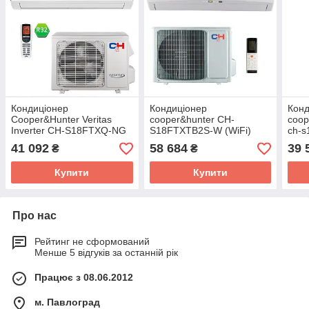
Кондиціонер
Кондиціонер
Конд
Cooper&Hunter Veritas
cooper&hunter CH-
coop
Inverter CH-S18FTXQ-NG
S18FTXTB2S-W (WiFi)
ch-s
(WI-FI)
41 092
58 684
39 
₴
₴
Купити
Купити
Про нас
Рейтинг не сформований
Менше 5 відгуків за останній рік
Працює з 08.06.2012
м. Павлоград