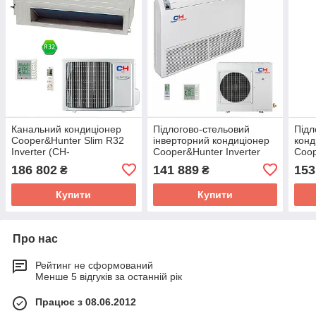
Канальний кондиціонер
Підлогово-стельовий
Підл
Cooper&Hunter Slim R32
інверторний кондиціонер
конд
Inverter (CH-
Cooper&Hunter Inverter
Coop
IDS160PRK/CH-IU160RK)
(CH-IF125NK/CH-
IF1
186 802
141 889
153
₴
₴
IU125NK)
Купити
Купити
Про нас
Рейтинг не сформований
Менше 5 відгуків за останній рік
Працює з 08.06.2012