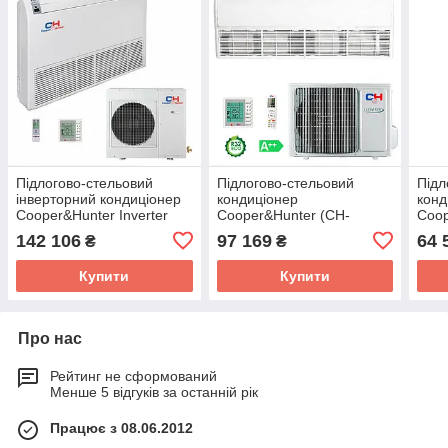
Підлогово-стельовий
Підлогово-стельовий
Підл
інверторний кондиціонер
кондиціонер
конд
Cooper&Hunter Inverter
Cooper&Hunter (CH-
Coop
(CH-IF125NK/CH-
IF071RK/CH-IU071RK)
IF0
142 106
97 169
64 
₴
₴
IU125NK)
Купити
Купити
Про нас
Рейтинг не сформований
Менше 5 відгуків за останній рік
Працює з 08.06.2012