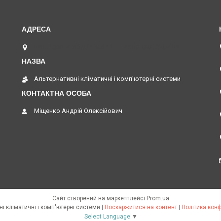
вул. Верстатобудівників 11, Павлоград, Україна
Альтернативні кліматичні і комп'ютерні системи
Міщенко Андрій Олексійович
Сайт створений на маркетплейсі
Prom.ua
Альтернативні кліматичні і комп'ютерні системи |
Поскаржитися на контент
|
Політика конф
Select Language
▼