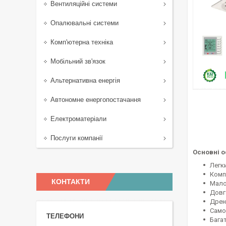
Вентиляційні системи
Опалювальні системи
Комп'ютерна техніка
Мобільний зв'язок
Альтернативна енергія
Автономне енергопостачання
Електроматеріали
Послуги компанії
Основні о
Легк
Комп
КОНТАКТИ
Мало
Довг
Дрен
Само
Бага