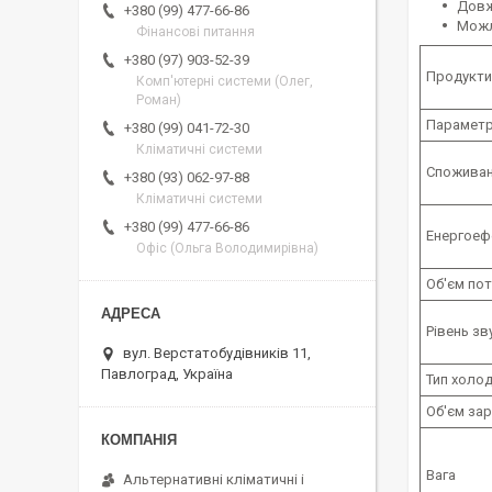
Довж
+380 (99) 477-66-86
Можл
Фінансові питання
+380 (97) 903-52-39
Продукти
Комп'ютерні системи (Олег,
Роман)
Параметр
+380 (99) 041-72-30
Кліматичні системи
Споживан
+380 (93) 062-97-88
Кліматичні системи
+380 (99) 477-66-86
Енергоеф
Офіс (Ольга Володимирівна)
Об'єм пот
Рівень зв
вул. Верстатобудівників 11,
Павлоград, Україна
Тип холо
Об'єм за
Вага
Альтернативні кліматичні і