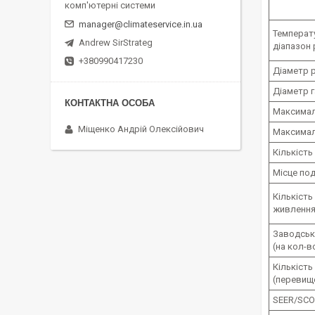
комп'ютерні системи
manager@climateservice.in.ua
Температ
Andrew SirStrateg
діапазон
+380990417230
Діаметр р
Діаметр г
Максимал
Міщенко Андрій Олексійович
Максимал
Кількість
Місце по
Кількість
живлення
Заводськ
(на кол-в
Кількість
(перевище
SEER/SCO