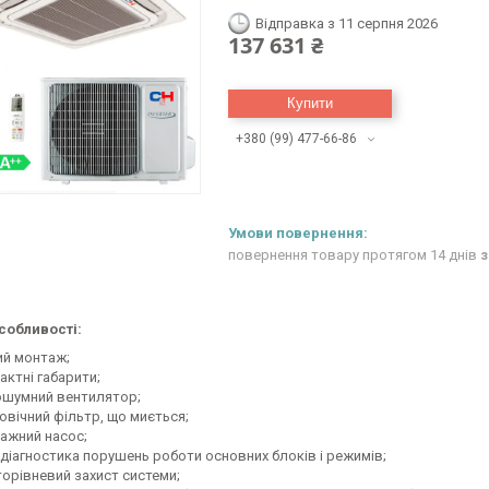
Відправка з 11 серпня 2026
137 631 ₴
Купити
+380 (99) 477-66-86
повернення товару протягом 14 днів
з
собливості:
ий монтаж;
актні габарити;
шумний вентилятор;
овічний фільтр, що миється;
ажний насос;
діагностика порушень роботи основних блоків і режимів;
торівневий захист системи;