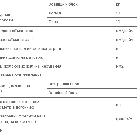
Зовнішній блок
кг
Холод
°C
урний
 роботи
Тепло
°C
ідкосної магістралі
мм/дюйм
азової магістралі
мм/дюйм
ьний перепад висоти магістралі
м
ьна довжина магістралі
м
 міжблокових жил (на керування)
мм2
давання осн. живлення
Внутрішній блок
 жил (подавання
)
Зовнішній блок
а заправка фреоном
м. п.
о метрів погонних)
 заправки фреоном на м.
грамів/м.
ння, на кожен м.п.)
P