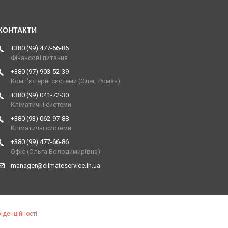
+380 (99) 477-66-86
Фінансові питання
+380 (97) 903-52-39
Комп'ютерні системи (Олег, Роман)
+380 (99) 041-72-30
Кліматичні системи
+380 (93) 062-97-88
Кліматичні системи
+380 (99) 477-66-86
Офіс (Ольга Володимирівна)
manager@climateservice.in.ua
іденційності