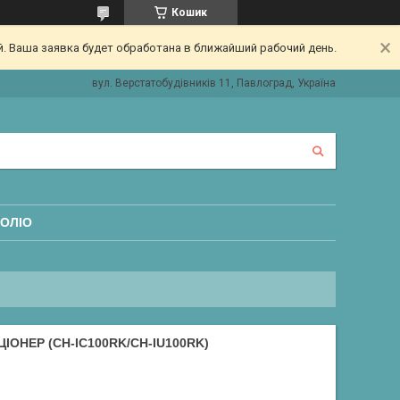
Кошик
. Ваша заявка будет обработана в ближайший рабочий день.
вул. Верстатобудівників 11, Павлоград, Україна
ОЛІО
ОНЕР (CH-IC100RK/CH-IU100RK)