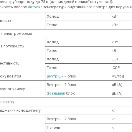
ина трубопроводу до 75 м (для моделей великої потужності);
ивість вибору
датчика
температури внутрішнього повітря для керуванн
Холод
кВт
вність
Тепло
кВт
и електромережі
Холод
кВт
а потужність
Тепло
кВт
Холод
EER
ективність
Тепло
COP
оку повітря
В
нутрішній
блок
м3/год
Внутрішній блок
дБ (A)
укового тиску
З
овнішній
блок
дБ (A)
доагенту
ряджання холодо-генту
кг
Внутрішній блок
кг
Панель
кг