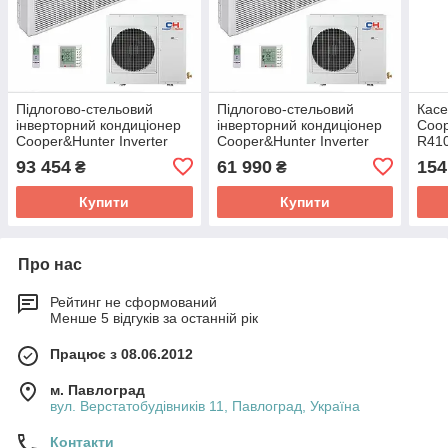
Підлогово-стельовий
Підлогово-стельовий
Касе
інверторний кондиціонер
інверторний кондиціонер
Coo
Cooper&Hunter Inverter
Cooper&Hunter Inverter
R41
(CH-IF071NK/CH-
(CH-IF035NK/CH-
IU1
93 454
61 990
154
₴
₴
IU071NK)
IU035NK)
Купити
Купити
Про нас
Рейтинг не сформований
Менше 5 відгуків за останній рік
Працює з 08.06.2012
м. Павлоград
вул. Верстатобудівників 11, Павлоград, Україна
Контакти