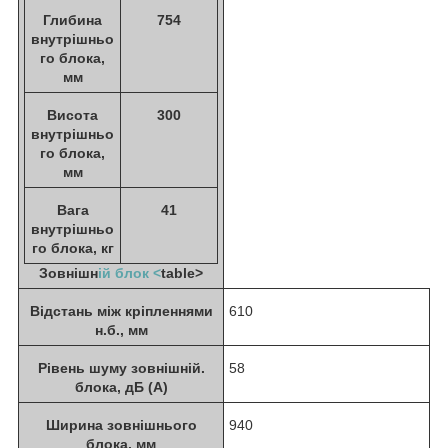
Глибина
754
внутрішньо
го блока,
мм
Висота
300
внутрішньо
го блока,
мм
Вага
41
внутрішньо
го блока, кг
Зовнішн
ій блок <
table>
Відстань між кріпленнями
610
н.б., мм
Рівень шуму зовнішній.
58
блока, дБ (А)
Ширина зовнішнього
940
блока, мм