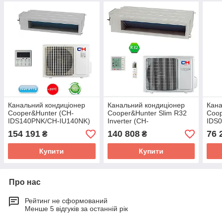
Канальний кондиціонер
Канальний кондиціонер
Кана
Cooper&Hunter (CH-
Cooper&Hunter Slim R32
Coop
IDS140PNK/CH-IU140NK)
Inverter (CH-
IDS
IDS100PRK/CH-IU100RK)
154 191
140 808
76 
₴
₴
Купити
Купити
Про нас
Рейтинг не сформований
Менше 5 відгуків за останній рік