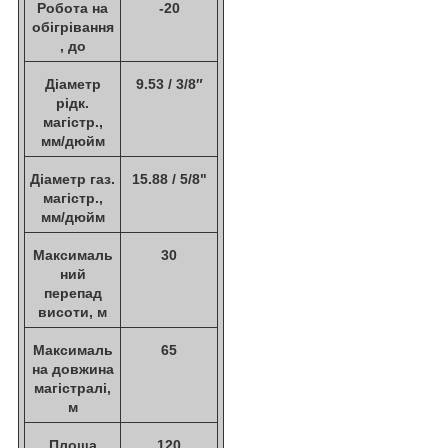
Робота на
-20
обігрівання
, до
Діаметр
9.53 / 3/8″
рідк.
магістр.,
мм/дюйм
Діаметр газ.
15.88 / 5/8"
магістр.,
мм/дюйм
Максималь
30
ний
перепад
висоти, м
Максималь
65
на довжина
магістралі,
м
Площа
120