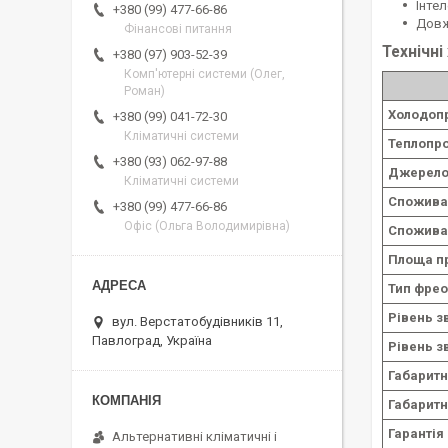
Інте
+380 (99) 477-66-86
Довж
Фінансові питання
Технічні
+380 (97) 903-52-39
Комп'ютерні системи (Олег,
Роман)
Холодоп
+380 (99) 041-72-30
Кліматичні системи
Теплопро
+380 (93) 062-97-88
Джерело
Кліматичні системи
Спожива
+380 (99) 477-66-86
Офіс (Ольга Володимирівна)
Споживан
Площа п
Тип фрео
Рівень з
вул. Верстатобудівників 11,
Павлоград, Україна
Рівень з
Габаритн
Габаритн
Гарантія
Альтернативні кліматичні і