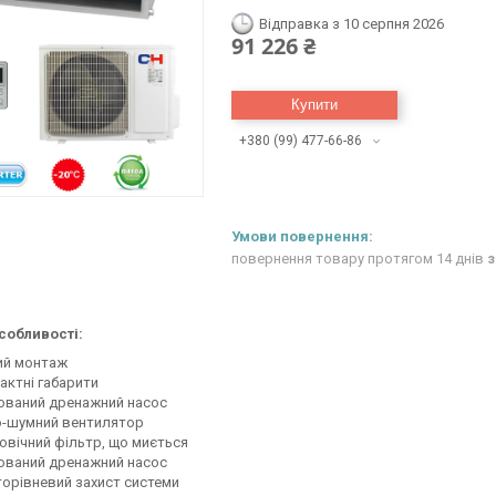
Відправка з 10 серпня 2026
91 226 ₴
Купити
+380 (99) 477-66-86
повернення товару протягом 14 днів
з
собливості:
ий монтаж
актні габарити
ований дренажний насос
-шумний вентилятор
овічний фільтр, що миється
ований дренажний насос
торівневий захист системи