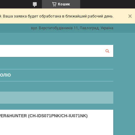
Кошик
. Ваша заявка будет обработана в ближайший рабочий день.
вул. Верстатобудівників 11, Павлоград, Україна
ОЛІО
R&HUNTER (CH-IDS071PNK/CH-IU071NK)