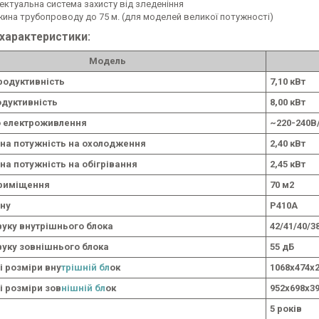
лектуальна система захисту від зледеніння
ина трубопроводу до 75 м. (для моделей великої потужності)
 характеристики:
Модель
родуктивність
7,10 кВт
дуктивність
8,00 кВт
 електроживлення
~220-240В
на потужність на охолодження
2,40 кВт
а потужність на обігрівання
2,45 кВт
риміщення
70 м2
ну
Р410А
вуку внутрішнього блока
42/41/40/3
вуку зовнішнього блока
55 дБ
і розміри вну
трішній бл
ок
1068х474х
і розміри зов
нішній бл
ок
952x698x3
5 років