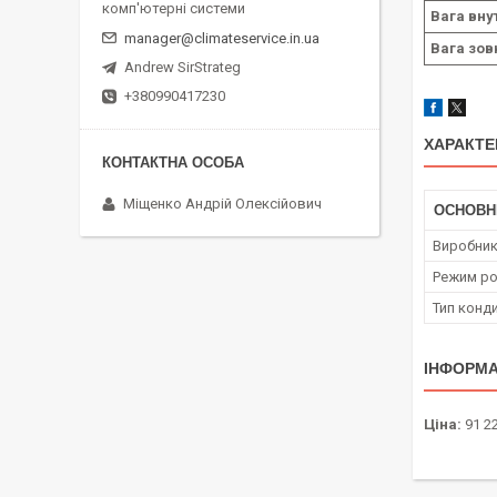
комп'ютерні системи
Вага внут
manager@climateservice.in.ua
Вага зов
Andrew SirStrateg
+380990417230
ХАРАКТЕ
Міщенко Андрій Олексійович
ОСНОВН
Виробни
Режим ро
Тип конд
ІНФОРМА
Ціна:
91 22