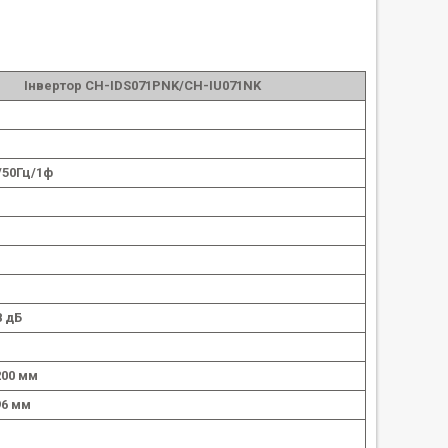
Інвертор CH-IDS071PNK/CH-IU071NK
/50Гц/1ф
8 дБ
200 мм
96 мм