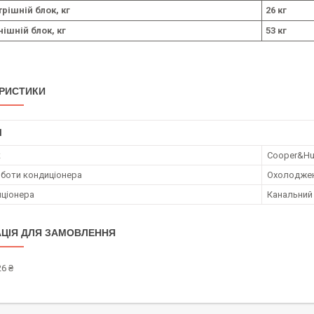
рішній блок, кг
26 кг
нішній блок, кг
53 кг
РИСТИКИ
І
к
Cooper&Hu
боти кондиціонера
Охолодже
иціонера
Канальний
ЦІЯ ДЛЯ ЗАМОВЛЕННЯ
6 ₴