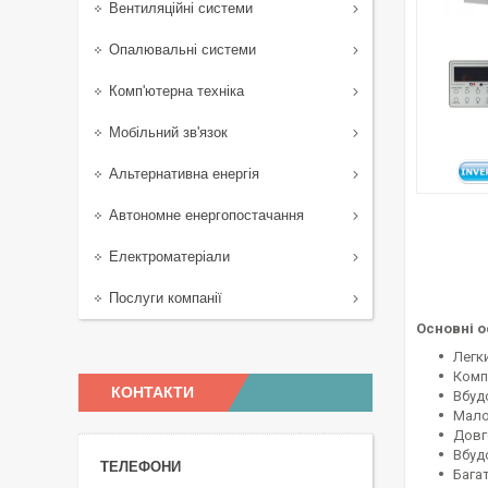
Вентиляційні системи
Опалювальні системи
Комп'ютерна техніка
Мобільний зв'язок
Альтернативна енергія
Автономне енергопостачання
Електроматеріали
Послуги компанії
Основні о
Легк
Комп
КОНТАКТИ
Вбуд
Мало
Довг
Вбуд
Бага