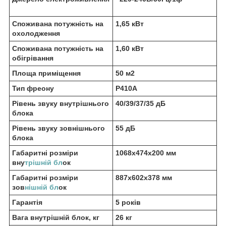
Споживана потужність на
1,65 кВт
охолодження
Споживана потужність на
1,60 кВт
обігрівання
Площа приміщення
50 м2
Тип фреону
Р410А
Рівень звуку внутрішнього
40/39/37/35 дБ
блока
Рівень звуку зовнішнього
55 дБ
блока
Габаритні розміри
1068х474х200 мм
вну
трішній бл
ок
Габаритні розміри
887x602x378 мм
зов
нішній бл
ок
Гарантія
5 років
Вага внутрішній блок, кг
26 кг