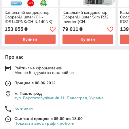
Канальний кондиціонер
Канальний кондиціонер
Кана
Cooper&Hunter (CH-
Cooper&Hunter Slim R32
Coop
IDS140PNK/CH-IU140NK)
Inverter (CH-
IDS
IDS050PRK/CH-IU050RK)
153 955
79 011
139
₴
₴
Купити
Купити
Про нас
Рейтинг не сформований
Менше 5 відгуків за останній рік
Працює з 08.06.2012
м. Павлоград
вул. Верстатобудівників 11, Павлоград, Україна
Контакти
Сьогодні працює з 09:00 до 18:00
Показати весь графік роботи