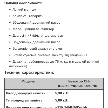
Основні особливості:
Легкий монтаж
Компактні габарити
Вбудований дренажний насос
Мало-шумний вентилятор
Довговічний фільтр, що миється
Вбудований дренажний насос
Багаторівневий захист системи
Інтелектуальна система захисту від зледеніння
Довжина трубопроводу до 75 м. (для моделей великої
потужності)
Технічні характеристики:
Модель
Інвертор CH-
IDS050PNK/CH-IU050NK
Холодопродуктивність
5,30 кВт
Теплопродуктивність
5,80 кВт
Джерело електроживлення
~220-240В/50Гц/1ф