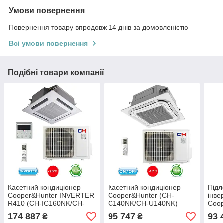
Умови повернення
Повернення товару впродовж 14 днів за домовленістю
Всі умови повернення
Подібні товари компанії
Касетний кондиціонер
Касетний кондиціонер
Підл
Cooper&Hunter INVERTER
Cooper&Hunter (CH-
інве
R410 (CH-IC160NK/CH-
C140NK/CH-U140NK)
Coop
IU160NK)
(CH-
174 887
95 747
93 
₴
₴
IU0