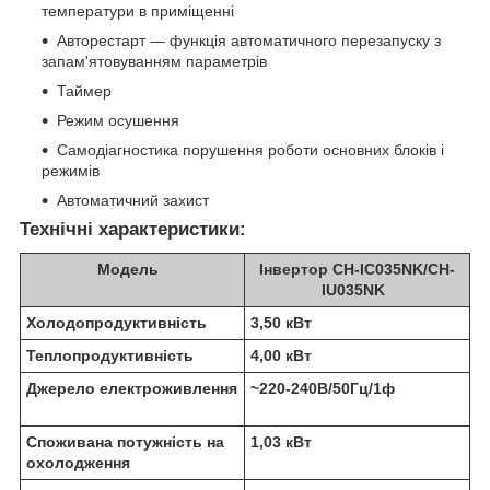
температури в приміщенні
Авторестарт — функція автоматичного перезапуску з
запам'ятовуванням параметрів
Таймер
Режим осушення
Самодіагностика порушення роботи основних блоків і
режимів
Автоматичний захист
Технічні характеристики:
Модель
Інвертор CH-IC035NK/CH-
IU035NK
Холодопродуктивність
3,50 кВт
Теплопродуктивність
4,00 кВт
Джерело електроживлення
~220-240В/50Гц/1ф
Споживана потужність на
1,03 кВт
охолодження