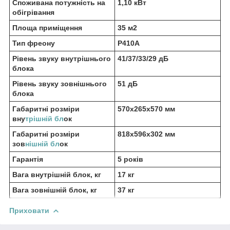
Споживана потужність на
1,10 кВт
обігрівання
Площа приміщення
35 м2
Тип фреону
Р410А
Рівень звуку внутрішнього
41/37/33/29 дБ
блока
Рівень звуку зовнішнього
51 дБ
блока
Габаритні розміри
570х265х570 мм
вну
трішній бл
ок
Габаритні розміри
818x596x302 мм
зов
нішній бл
ок
Гарантія
5 років
Вага внутрішній блок, кг
17 кг
Вага зовнішній блок, кг
37 кг
Приховати