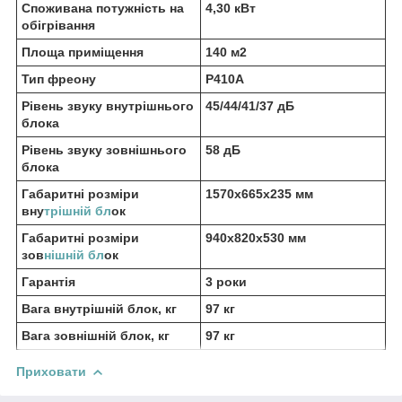
Споживана потужність на
4,30 кВт
обігрівання
Площа приміщення
140 м2
Тип фреону
Р410А
Рівень звуку внутрішнього
45/44/41/37 дБ
блока
Рівень звуку зовнішнього
58 дБ
блока
Габаритні розміри
1570x665x235 мм
вну
трішній бл
ок
Габаритні розміри
940x820x530 мм
зов
нішній бл
ок
Гарантія
3 роки
Вага внутрішній блок, кг
97 кг
Вага зовнішній блок, кг
97 кг
Приховати