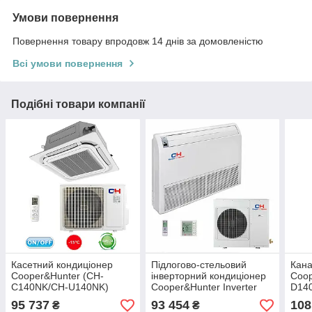
Умови повернення
Повернення товару впродовж 14 днів за домовленістю
Всі умови повернення
Подібні товари компанії
Касетний кондиціонер
Підлогово-стельовий
Кана
Cooper&Hunter (CH-
інверторний кондиціонер
Coop
C140NK/CH-U140NK)
Cooper&Hunter Inverter
D14
(CH-IF071NK/CH-
95 737
93 454
108
₴
₴
IU071NK)