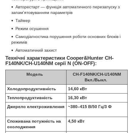
Авторестарт — функція автоматичного перезапуску з
запам'ятовуванням параметрів
Таймер
Режим осушення
Самодіагностика порушення роботи основних блоків і
режимів
Автоматичний захист
Технічні характеристики Cooper&Hunter CH-
F140NK/CH-U140NM серії N (ON-OFF):
Модель
CH-F140NK/CH-U140NM
Вкл./Выкл.
Холодопродуктивність
14,60 кВт
Теплопродуктивність
16,30 кВт
Джерело електроживлення
~380–415 В/50 Гц/3 Ф
Споживана потужність на
4,50 кВт
охолодження