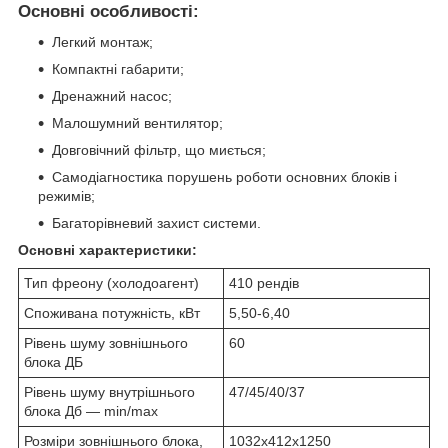
Основні особливості:
Легкий монтаж;
Компактні габарити;
Дренажний насос;
Малошумний вентилятор;
Довговічний фільтр, що миється;
Самодіагностика порушень роботи основних блоків і
режимів;
Багаторівневий захист системи.
Основні характеристики:
Тип фреону (холодоагент)
410 рендів
Споживана потужність, кВт
5,50-6,40
Рівень шуму зовнішнього
60
блока ДБ
Рівень шуму внутрішнього
47/45/40/37
блока Дб — min/max
Розміри зовнішнього блока,
1032x412x1250