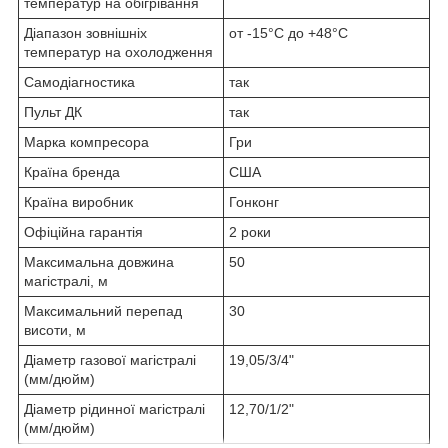
температур на обігрівання
Діапазон зовнішніх
от -15°C до +48°C
температур на охолодження
Самодіагностика
так
Пульт ДК
так
Марка компресора
Гри
Країна бренда
США
Країна виробник
Гонконг
Офіційна гарантія
2 роки
Максимальна довжина
50
магістралі, м
Максимальний перепад
30
висоти, м
Діаметр газової магістралі
19,05/3/4"
(мм/дюйм)
Діаметр рідинної магістралі
12,70/1/2"
(мм/дюйм)