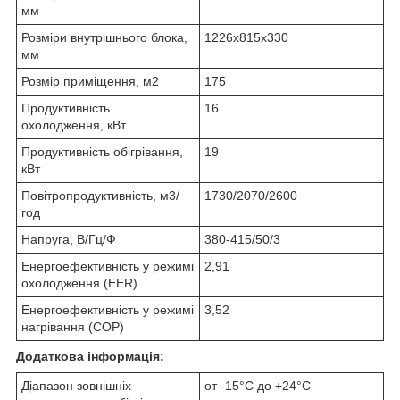
мм
Розміри внутрішнього блока,
1226x815x330
мм
Розмір приміщення, м2
175
Продуктивність
16
охолодження, кВт
Продуктивність обігрівання,
19
кВт
Повітропродуктивність, м3/
1730/2070/2600
год
Напруга, В/Гц/Ф
380-415/50/3
Енергоефективність у режимі
2,91
охолодження (EER)
Енергоефективність у режимі
3,52
нагрівання (COP)
Додаткова інформація:
Діапазон зовнішніх
от -15°C до +24°C