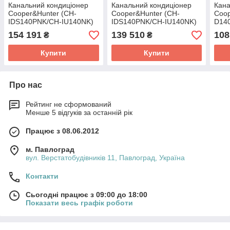
Канальний кондиціонер
Канальний кондиціонер
Кана
Cooper&Hunter (CH-
Cooper&Hunter (CH-
Coop
IDS140PNK/CH-IU140NK)
IDS140PNK/CH-IU140NK)
D14
154 191
139 510
108
₴
₴
Купити
Купити
Про нас
Рейтинг не сформований
Менше 5 відгуків за останній рік
Працює з 08.06.2012
м. Павлоград
вул. Верстатобудівників 11, Павлоград, Україна
Контакти
Сьогодні працює з 09:00 до 18:00
Показати весь графік роботи