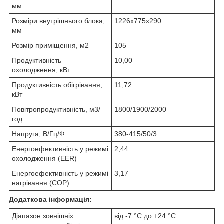
мм
Розміри внутрішнього блока,
1226x775x290
мм
Розмір приміщення, м2
105
Продуктивність
10,00
охолодження, кВт
Продуктивність обігрівання,
11,72
кВт
Повітропродуктивність, м3/
1800/1900/2000
год
Напруга, В/Гц/Ф
380-415/50/3
Енергоефективність у режимі
2,44
охолодження (EER)
Енергоефективність у режимі
3,17
нагрівання (COP)
Додаткова інформація:
Діапазон зовнішніх
від -7 °C до +24 °C