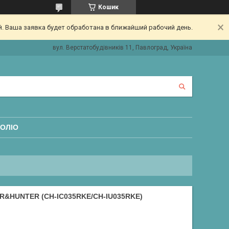
Кошик
. Ваша заявка будет обработана в ближайший рабочий день.
вул. Верстатобудівників 11, Павлоград, Україна
ОЛІО
&HUNTER (CH-IC035RKE/CH-IU035RKE)