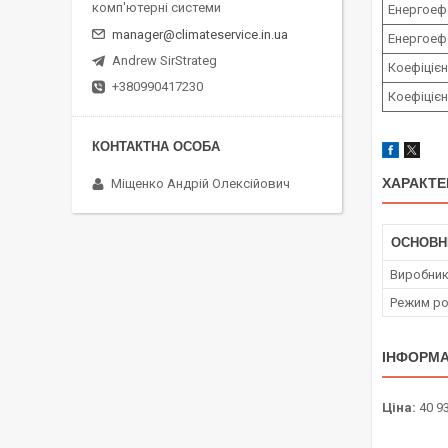
комп'ютерні системи
Енергоеф
manager@climateservice.in.ua
Енергоефе
Andrew SirStrateg
Коефіціє
+380990417230
Коефіцієн
ХАРАКТЕ
Міщенко Андрій Олексійович
ОСНОВН
Виробни
Режим ро
ІНФОРМА
Ціна:
40 93