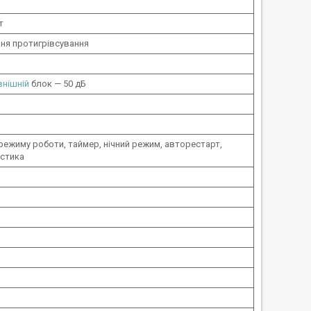
т
ня протигрівсування
внішній
блок — 50 дБ
режиму роботи, таймер, нічний режим, авторестарт,
остика