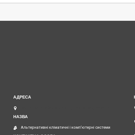
вул. Верстатобудівників 11, Павлоград, Україна
Альтернативні кліматичні і комп'ютерні системи