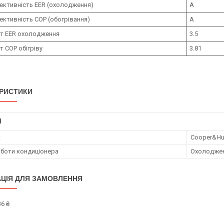
ективність EER (охолодження)
A
ктивність COP (обогрівання)
A
нт EER охолодження
3.5
т COP обігріву
3.81
РИСТИКИ
І
к
Cooper&Hu
боти кондиціонера
Охолодже
ЦІЯ ДЛЯ ЗАМОВЛЕННЯ
6 ₴