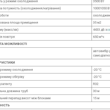
ть у режимі охолодження
3500 Вт
а потужність (охолодження/нагрівання)
10001050 В
оботи
охолоджен
ована площа приміщення
35 м2
му (макс/хв)
4433 дБ з
о
я повітря
650 м³ч
 ТА МОЖЛИВОСТІ
автовибір 
самодіагн
ЕРИСТИКИ
ля режиму охолодження
-20 °C
я режиму обігріву
-20 °C
доагенту
R32
ьна довжина труб
30 м
ьний перепад висот між блоками
15 м
НІСТЬ