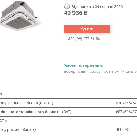
Відправка з 09 серпня 2026
40 936 ₴
Купити
+380 (99) 477-66-86
повернення товару протягом 14 днів
з
Й
 внутрішнього блока (ШхВхГ)
570x265x57
 віконного/зовнішнього блока (ШхВхГ)
887x596x37
СТЬ
ь у режимі обігріву
4000 Вт