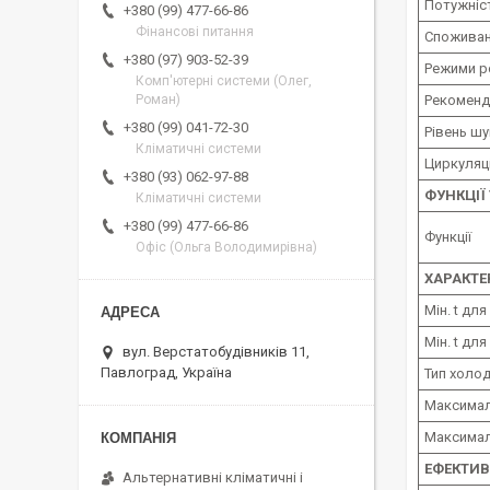
Потужніс
+380 (99) 477-66-86
Фінансові питання
Споживан
+380 (97) 903-52-39
Режими р
Комп'ютерні системи (Олег,
Рекоменд
Роман)
+380 (99) 041-72-30
Рівень шу
Кліматичні системи
Циркуляці
+380 (93) 062-97-88
ФУНКЦІЇ
Кліматичні системи
+380 (99) 477-66-86
Функції
Офіс (Ольга Володимирівна)
ХАРАКТ
Мін. t д
Мін. t дл
вул. Верстатобудівників 11,
Павлоград, Україна
Тип холо
Максимал
Максимал
ЕФЕКТИВ
Альтернативні кліматичні і