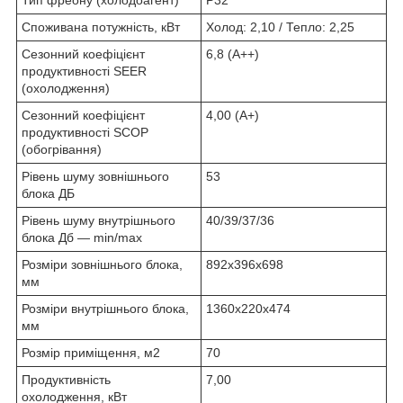
Споживана потужність, кВт
Холод: 2,10 / Тепло: 2,25
Сезонний коефіцієнт
6,8 (А++)
продуктивності SEER
(охолодження)
Сезонний коефіцієнт
4,00 (А+)
продуктивності SCOP
(обогрівання)
Рівень шуму зовнішнього
53
блока ДБ
Рівень шуму внутрішнього
40/39/37/36
блока Дб — min/max
Розміри зовнішнього блока,
892x396x698
мм
Розміри внутрішнього блока,
1360x220x474
мм
Розмір приміщення, м2
70
Продуктивність
7,00
охолодження, кВт