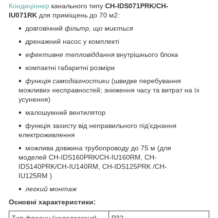
Кондиціонер
канального типу
CH-IDS071PRK/CH-
IU071RK
для приміщень до 70 м2:
довговічний
фільтр, що миється
дренажний насос у комплекті
ефективне тепловіддання
внутрішнього блока
компактні габаритні розміри
функція самодіагностики
(швидке перебування
можливих несправностей; зниження часу та витрат на їх
усунення)
малошумний вентилятор
функція захисту від неправильного під'єднання
електроживлення
можлива довжина трубопроводу до 75 м (для
моделей CH-IDS160PRK/CH-IU160RM, CH-
IDS140PRK/CH-IU140RM, CH-IDS125PRK /CH-
IU125RM )
легкий монтаж
Основні характеристики:
Тип фреону (холодоагент)
Р32