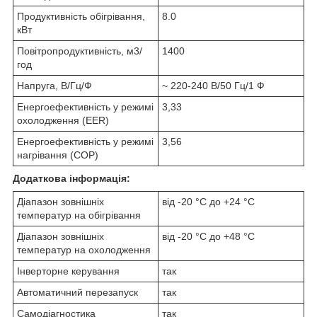
Продуктивність обігрівання,
8.0
кВт
Повітропродуктивність, м3/
1400
год
Напруга, В/Гц/Ф
~ 220-240 В/50 Гц/1 Ф
Енергоефективність у режимі
3,33
охолодження (EER)
Енергоефективність у режимі
3,56
нагрівання (COP)
Додаткова інформація:
Діапазон зовнішніх
від -20 °C до +24 °C
температур на обігрівання
Діапазон зовнішніх
від -20 °C до +48 °C
температур на охолодження
Інверторне керування
так
Автоматичний перезапуск
так
Самодіагностика
так