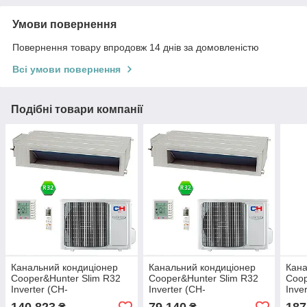
Умови повернення
Повернення товару впродовж 14 днів за домовленістю
Всі умови повернення
Подібні товари компанії
Канальний кондиціонер
Канальний кондиціонер
Кана
Cooper&Hunter Slim R32
Cooper&Hunter Slim R32
Coop
Inverter (CH-
Inverter (CH-
Inve
IDS100PRK/CH-IU100RK)
IDS050PRK/CH-IU050RK)
IDS