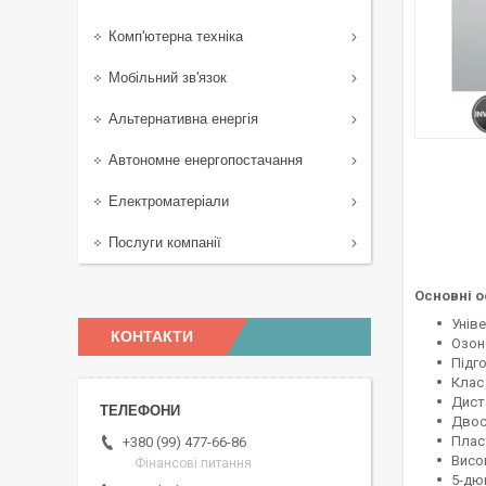
Комп'ютерна техніка
Мобільний зв'язок
Альтернативна енергія
Автономне енергопостачання
Електроматеріали
Послуги компанії
Основні о
Унів
КОНТАКТИ
Озон
Підго
Клас
Дист
Двос
Плас
+380 (99) 477-66-86
Висо
Фінансові питання
5-дю