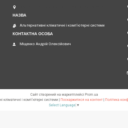
вул. Верстатобудівників 11, Павлоград, Україна
Альтернативні кліматичні і комп'ютерні системи
Міщенко Андрій Олексійович
Сайт створений на маркетплейсі
Prom.ua
Альтернативні кліматичні і комп'ютерні системи |
Поскаржитися на контент
|
Політика конф
Select Language
▼