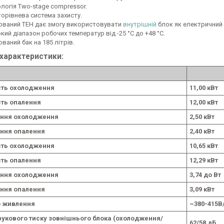
ологія Two-stage compressor.
торівнева система захисту.
ований ТЕН дає змогу використовувати
внутрішній
блок як електричний 
ий діапазон робочих температур від -25 °C до +48 °C.
ваний бак на 185 літрів.
 характеристики:
сть охолодження
11,00 кВт
ть опалення
12,00 кВт
ння охолодження
2,50 кВт
ння опалення
2,40 кВт
сть охолодження
10,65 кВт
ть опалення
12,29 кВт
ння охолодження
3,74 до Вт
ння опалення
3,09 кВт
 живлення
~380-415В
вукового тиску зовнішнього блока (охолодження/
62/58 дБ