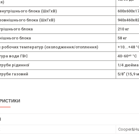
я)
внутрішнього блока (ШxГxВ)
600х600х1
зовнішнього блока (ШxГxВ)
940х460х8
трішнього блока
210 кг
нішнього блока
58 кг
 робочих температур (охолодження/отоплення)
+10...+48 °
ура води ГВС
40-60*³ °С
труби рідинної
1/4 дюйма
труби газовий
5/8" (15,9 
РИСТИКИ
І
к
Cooper&Hu