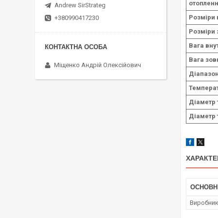
отопленн
Andrew SirStrateg
Розміри 
+380990417230
Розміри 
Вага вну
Вага зов
Міщенко Андрій Олексійович
Діапазон
Температ
Діаметр 
Діаметр 
ХАРАКТЕ
ОСНОВН
Виробни