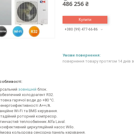
486 256 ₴
Купити
+380 (99) 477-66-86
повернення товару протягом 14 днів
з
собливості:
ерсальний
зовнішній
блок.
обезпечний холодоагент R32.
товка гарячої води до +80 °C.
 енергоефективності А++/А.
анційне Wi-Fi та BMS керування.
тадійний роторний компресор.
тинчастий теплообмінник Alfa Laval.
коефективний циркуляційний насос Wilo.
ймова кольорова сенсорна панель керування.