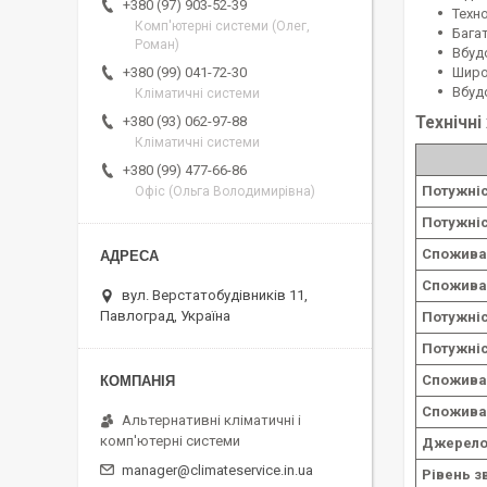
+380 (97) 903-52-39
Техн
Комп'ютерні системи (Олег,
Бага
Роман)
Вбуд
Широк
+380 (99) 041-72-30
Вбудо
Кліматичні системи
Технічні
+380 (93) 062-97-88
Кліматичні системи
+380 (99) 477-66-86
Потужні
Офіс (Ольга Володимирівна)
Потужніс
Спожива
Спожива
вул. Верстатобудівників 11,
Павлоград, Україна
Потужні
Потужніс
Спожива
Спожива
Альтернативні кліматичні і
комп'ютерні системи
Джерело
manager@climateservice.in.ua
Рівень з