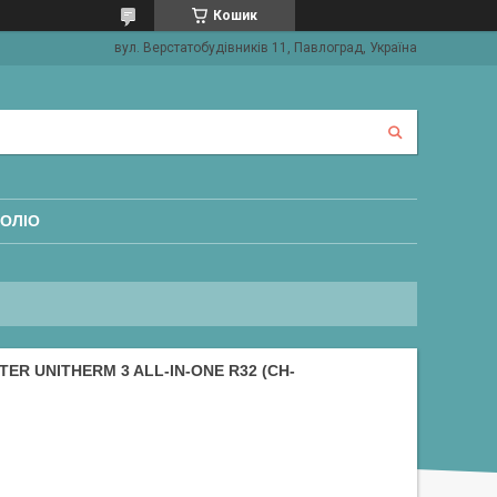
Кошик
вул. Верстатобудівників 11, Павлоград, Україна
ОЛІО
R UNITHERM 3 ALL-IN-ONE R32 (CH-