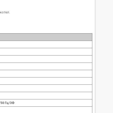
котел.
/50 Гц/3Ф