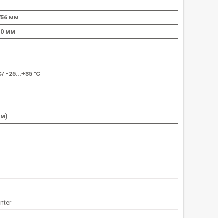
756 мм
20 мм
C/ -25...+35 °C
мм)
nter