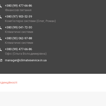
+380 (99) 477-66-86
Фінансові питання
+380 (97) 903-52-39
Комп'ютерні системи (Олег, Роман)
+380 (99) 041-72-30
Кліматичні системи
+380 (93) 062-97-88
Кліматичні системи
+380 (99) 477-66-86
Офіс (Ольга Володимирівна)
manager@climateservice.in.ua
іденційності