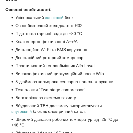
Основні особливості:
Універсальний
зовнішній
блок.
Озонобезпечний холодоагент R32.
Підготовка гарячої води до +80 °C.
Клас енергоефективності А++/А.
Дистанційне Wi-Fi та BMS керування.
Двостадійний роторний компресор.
Пластинчастий теплообмінник Alfa Laval.
Високоефективний циркуляційний насос Wilo.
5-дюймова кольорова сенсорна панель керування.
Технология “Two-stage compressor”.
Багаторівнева система захисту.
Вбудований ТЕН дає змогу використовувати
внутрішній
блок як електричний котел.
Широкий діапазон робочих температур від -25 °C до
+48 °C.
Вбудований бак на 185 літрів.