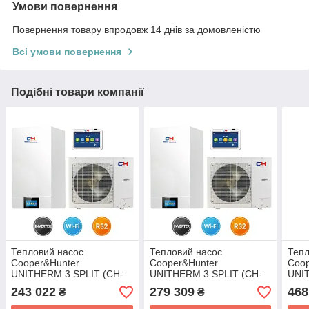
Умови повернення
Повернення товару впродовж 14 днів за домовленістю
Всі умови повернення
Подібні товари компанії
Тепловий насос
Тепловий насос
Тепл
Cooper&Hunter
Cooper&Hunter
Coop
UNITHERM 3 SPLIT (CH-
UNITHERM 3 SPLIT (CH-
UNI
HP6.0SIRK3)
HP8.0SIRK3)
R32
243 022
279 309
468
₴
₴
CH-