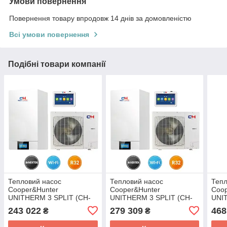
Умови повернення
Повернення товару впродовж 14 днів за домовленістю
Всі умови повернення
Подібні товари компанії
Тепловий насос
Тепловий насос
Тепл
Cooper&Hunter
Cooper&Hunter
Coop
UNITHERM 3 SPLIT (CH-
UNITHERM 3 SPLIT (CH-
UNI
HP6.0SIRK3)
HP8.0SIRK3)
R32
243 022
279 309
468
₴
₴
CH-