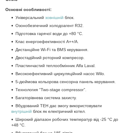
Основні особливості:
Універсальний
зовнішній
блок.
Озонобезпечний холодоагент R32.
Підготовка гарячої води до +80 °C.
Клас енергоефективності А++/А.
Дистанційне Wi-Fi та BMS керування.
Двостадійний роторний компресор.
Пластинчастий теплообмінник Alfa Laval.
Високоефективний циркуляційний насос Wilo.
5-дюймова кольорова сенсорна панель керування.
Технология “Two-stage compressor”.
Багаторівнева система захисту.
Вбудований ТЕН дає змогу використовувати
внутрішній
блок як електричний котел.
Широкий діапазон робочих температур від -25 °C до
+48 °C.
Вбудований бак на 185 літрів.