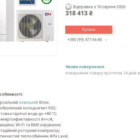
Відправка з 10 серпня 2026
318 413 ₴
Купити
+380 (99) 477-66-86
повернення товару протягом 14 днів
з
собливості:
ерсальний
зовнішній
блок;
обезпечний холодоагент R32;
товка гарячої води до +80 °C;
 енергоефективності А++/А;
нційне, Wi-Fi та BMS керування;
тадійний роторний компресор;
тинчастий теплообмінник Alfa Laval;