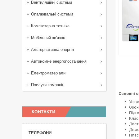
Вентиляційні системи
Опалювальні системи
Комп'ютерна техніка
Мобільний зв'язок
Альтернативна енергія
Автономне енергопостачання
Електроматеріали
Послуги компанії
Основні о
Унів
Озон
КОНТАКТИ
Підго
Клас
Диста
Двос
Плас