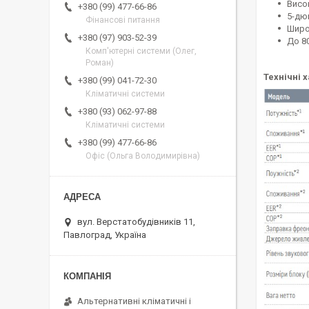
Висо
+380 (99) 477-66-86
5-дю
Фінансові питання
Широк
+380 (97) 903-52-39
До 80
Комп'ютерні системи (Олег,
Роман)
Технічні 
+380 (99) 041-72-30
Кліматичні системи
+380 (93) 062-97-88
Кліматичні системи
+380 (99) 477-66-86
Офіс (Ольга Володимирівна)
вул. Верстатобудівників 11,
Павлоград, Україна
Альтернативні кліматичні і