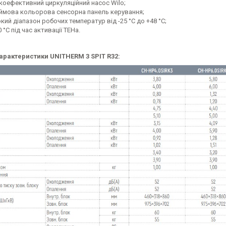
коефективний циркуляційний насос Wilo;
ймова кольорова сенсорна панель керування;
ий діапазон робочих температур від -25 °C до +48 °C;
 °C під час активації ТЕНа.
характеристики UNITHERM 3 SPIT R32: