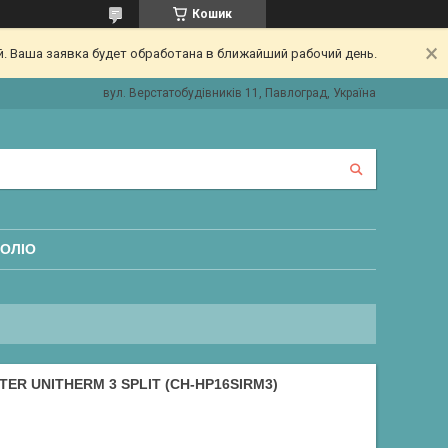
Кошик
. Ваша заявка будет обработана в ближайший рабочий день.
вул. Верстатобудівників 11, Павлоград, Україна
ОЛІО
R UNITHERM 3 SPLIT (CH-HP16SIRM3)