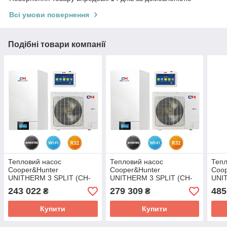
Всі умови повернення
Подібні товари компанії
Тепловий насос
Тепловий насос
Тепл
Cooper&Hunter
Cooper&Hunter
Coop
UNITHERM 3 SPLIT (CH-
UNITHERM 3 SPLIT (CH-
UNI
HP6.0SIRK3)
HP8.0SIRK3)
R32 
243 022
279 309
485
₴
₴
HP1
HP1
Купити
Купити