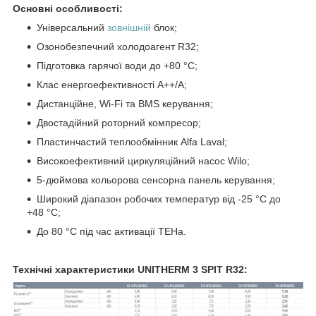
Основні особливості:
Універсальний
зовнішній
блок;
Озонобезпечний холодоагент R32;
Підготовка гарячої води до +80 °C;
Клас енергоефективності А++/А;
Дистанційне, Wi-Fi та BMS керування;
Двостадійний роторний компресор;
Пластинчастий теплообмінник Alfa Laval;
Високоефективний циркуляційний насос Wilo;
5-дюймова кольорова сенсорна панель керування;
Широкий діапазон робочих температур від -25 °C до
+48 °C;
До 80 °C під час активації ТЕНа.
Технічні характеристики UNITHERM 3 SPIT R32: