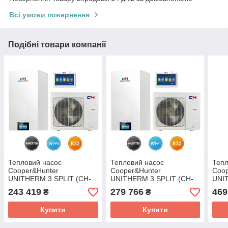
Всі умови повернення
Подібні товари компанії
Тепловий насос
Тепловий насос
Тепл
Cooper&Hunter
Cooper&Hunter
Coop
UNITHERM 3 SPLIT (CH-
UNITHERM 3 SPLIT (CH-
UNI
HP6.0SIRK3)
HP8.0SIRK3)
R32
243 419
279 766
469
₴
₴
CH-
Купити
Купити