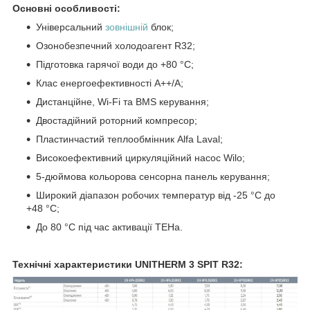
Основні особливості:
Універсальний
зовнішній
блок;
Озонобезпечний холодоагент R32;
Підготовка гарячої води до +80 °C;
Клас енергоефективності А++/А;
Дистанційне, Wi-Fi та BMS керування;
Двостадійний роторний компресор;
Пластинчастий теплообмінник Alfa Laval;
Високоефективний циркуляційний насос Wilo;
5-дюймова кольорова сенсорна панель керування;
Широкий діапазон робочих температур від -25 °C до
+48 °C;
До 80 °C під час активації ТЕНа.
Технічні характеристики UNITHERM 3 SPIT R32: