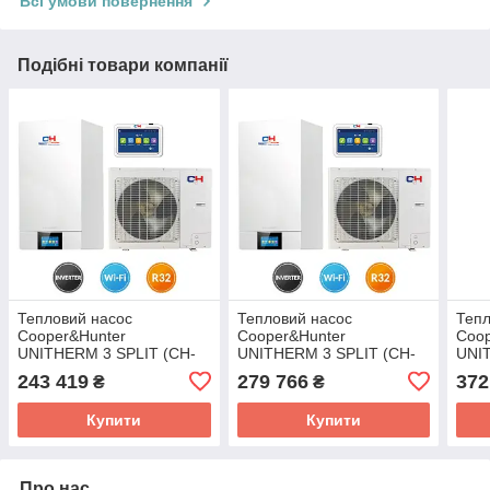
Всі умови повернення
Подібні товари компанії
Тепловий насос
Тепловий насос
Тепл
Cooper&Hunter
Cooper&Hunter
Coop
UNITHERM 3 SPLIT (CH-
UNITHERM 3 SPLIT (CH-
UNI
HP6.0SIRK3)
HP8.0SIRK3)
R32
243 419
279 766
372
₴
₴
CH-
Купити
Купити
Про нас