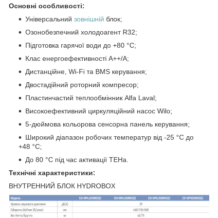
Основні особливості:
Універсальний
зовнішній
блок;
Озонобезпечний холодоагент R32;
Підготовка гарячої води до +80 °C;
Клас енергоефективності А++/А;
Дистанційне, Wi-Fi та BMS керування;
Двостадійний роторний компресор;
Пластинчастий теплообмінник Alfa Laval;
Високоефективний циркуляційний насос Wilo;
5-дюймова кольорова сенсорна панель керування;
Широкий діапазон робочих температур від -25 °C до
+48 °C;
До 80 °C під час активації ТЕНа.
Технічні характеристики:
ВНУТРЕННИЙ БЛОК HYDROBOX