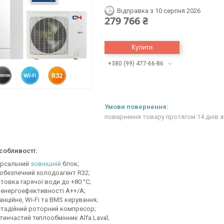
Відправка з 10 серпня 2026
279 766 ₴
Купити
+380 (99) 477-66-86
повернення товару протягом 14 днів
з
собливості:
ерсальний
зовнішній
блок;
обезпечний холодоагент R32;
товка гарячої води до +80 °C;
 енергоефективності А++/А;
нційне, Wi-Fi та BMS керування;
тадійний роторний компресор;
тинчастий теплообмінник Alfa Laval;