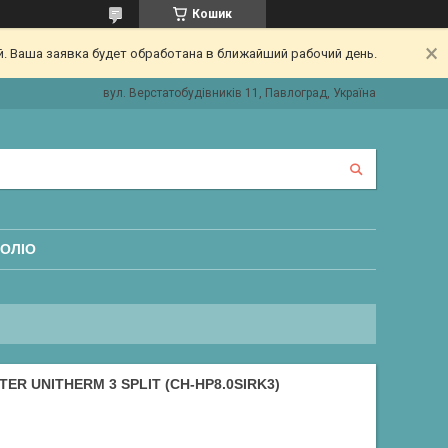
Кошик
. Ваша заявка будет обработана в ближайший рабочий день.
вул. Верстатобудівників 11, Павлоград, Україна
ОЛІО
 UNITHERM 3 SPLIT (CH-HP8.0SIRK3)