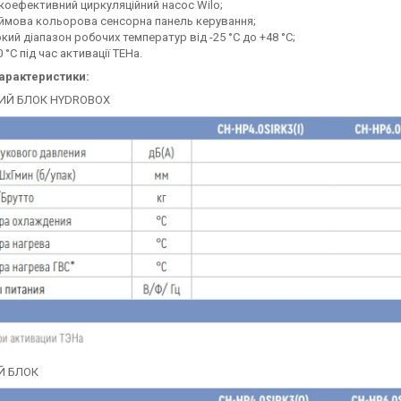
коефективний циркуляційний насос Wilo;
ймова кольорова сенсорна панель керування;
ий діапазон робочих температур від -25 °C до +48 °C;
 °C під час активації ТЕНа.
характеристики:
ИЙ БЛОК HYDROBOX
Й БЛОК