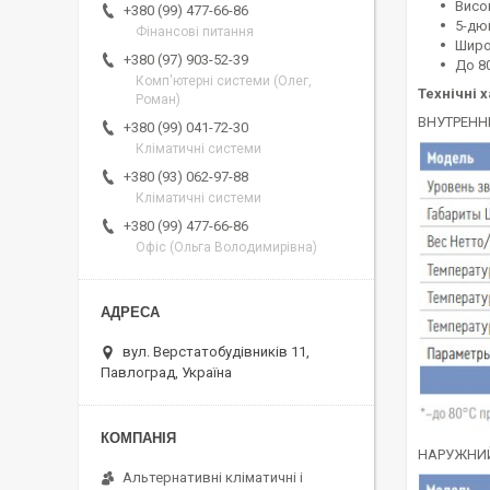
Висо
+380 (99) 477-66-86
5-дю
Фінансові питання
Широк
+380 (97) 903-52-39
До 80
Комп'ютерні системи (Олег,
Технічні 
Роман)
ВНУТРЕНН
+380 (99) 041-72-30
Кліматичні системи
+380 (93) 062-97-88
Кліматичні системи
+380 (99) 477-66-86
Офіс (Ольга Володимирівна)
вул. Верстатобудівників 11,
Павлоград, Україна
НАРУЖНИ
Альтернативні кліматичні і