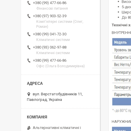
Висо
+380 (99) 477-66-86
5-дю
Фінансові питання
Широк
+380 (97) 903-52-39
До 80
Комп'ютерні системи (Олег,
Технічні 
Роман)
ВНУТРЕНН
+380 (99) 041-72-30
Кліматичні системи
+380 (93) 062-97-88
Кліматичні системи
+380 (99) 477-66-86
Офіс (Ольга Володимирівна)
вул. Верстатобудівників 11,
Павлоград, Україна
НАРУЖНИ
Альтернативні кліматичні і