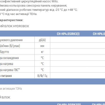
коефективний циркуляційний насос Wilo;
ймова кольорова сенсорна панель керування;
ий діапазон робочих температур від -25 °C до +48 °C;
 °C під час активації ТЕНа.
характеристики:
ИЙ БЛОК HYDROBOX
Й БЛОК