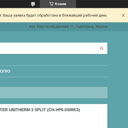
Кошик
. Ваша заявка будет обработана в ближайший рабочий день.
вул. Верстатобудівників 11, Павлоград, Україна
ОЛІО
 UNITHERM 3 SPLIT (CH-HP6.0SIRK3)