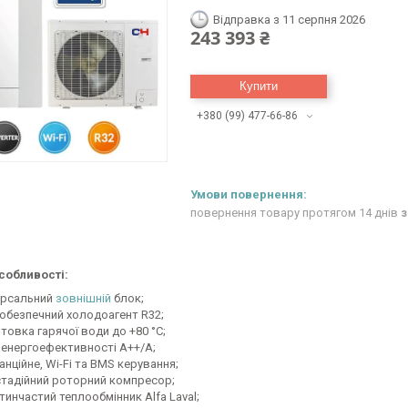
Відправка з 11 серпня 2026
243 393 ₴
Купити
+380 (99) 477-66-86
повернення товару протягом 14 днів
з
собливості:
ерсальний
зовнішній
блок;
обезпечний холодоагент R32;
товка гарячої води до +80 °C;
 енергоефективності А++/А;
нційне, Wi-Fi та BMS керування;
тадійний роторний компресор;
тинчастий теплообмінник Alfa Laval;