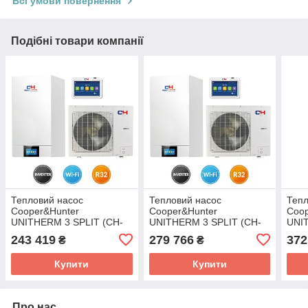
Всі умови повернення
Подібні товари компанії
Тепловий насос
Тепловий насос
Тепл
Cooper&Hunter
Cooper&Hunter
Coop
UNITHERM 3 SPLIT (CH-
UNITHERM 3 SPLIT (CH-
UNI
HP6.0SIRK3)
HP8.0SIRK3)
R32
243 419
279 766
372
₴
₴
CH-
Купити
Купити
Про нас