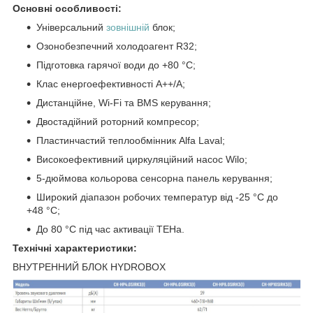
Основні особливості:
Універсальний
зовнішній
блок;
Озонобезпечний холодоагент R32;
Підготовка гарячої води до +80 °C;
Клас енергоефективності А++/А;
Дистанційне, Wi-Fi та BMS керування;
Двостадійний роторний компресор;
Пластинчастий теплообмінник Alfa Laval;
Високоефективний циркуляційний насос Wilo;
5-дюймова кольорова сенсорна панель керування;
Широкий діапазон робочих температур від -25 °C до
+48 °C;
До 80 °C під час активації ТЕНа.
Технічні характеристики:
ВНУТРЕННИЙ БЛОК HYDROBOX