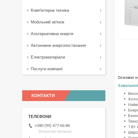
Комп'ютерна техніка
Мобільний зв'язок
Альтернативна енергія
Автономне енергопостачання
Електроматеріали
Послуги компанії
Основні о
Зовнішні
Висо
КОНТАКТИ
Холо
Найв
Енер
Безпе
Техно
+380 (99) 477-66-86
1 Вт
Фінансові питання
Широ
Сист