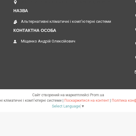
вул. Верстатобудівників 11, Павлоград, Україна
Альтернативні кліматичні і комп'ютерні системи
Міщенко Андрій Олексійович
Сайт створений на маркетплейсі
Prom.ua
Альтернативні кліматичні і комп'ютерні системи |
Поскаржитися на контент
|
Політика конф
Select Language
▼