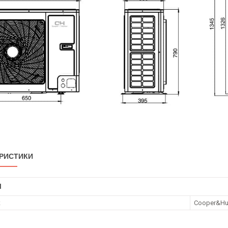
РИСТИКИ
І
к
Cooper&Hu