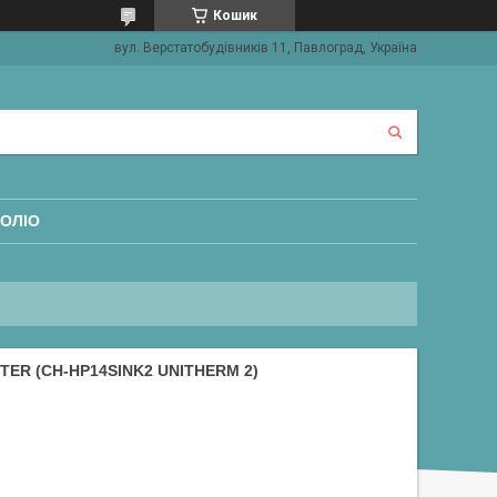
Кошик
вул. Верстатобудівників 11, Павлоград, Україна
ОЛІО
R (CH-HP14SINK2 UNITHERM 2)