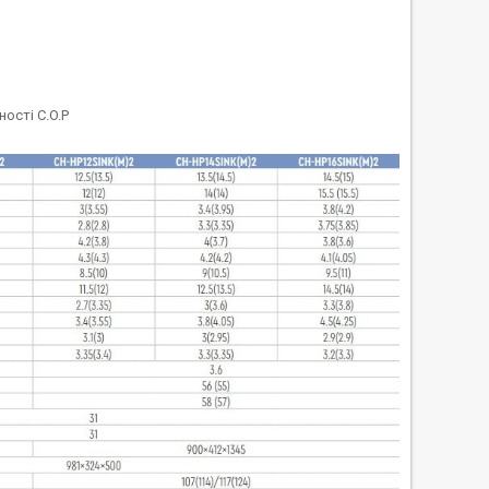
ості С.O.P