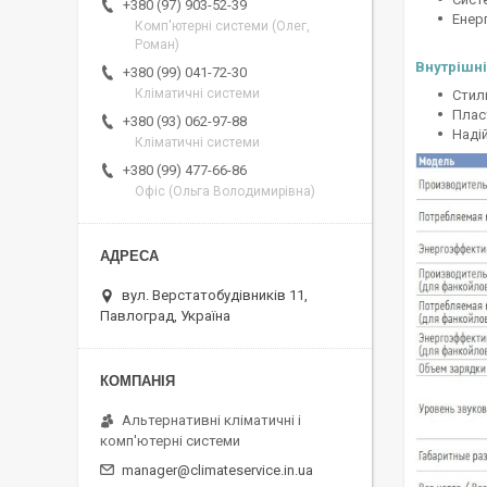
+380 (97) 903-52-39
Енер
Комп'ютерні системи (Олег,
Роман)
Внутрішн
+380 (99) 041-72-30
Кліматичні системи
Стил
Плас
+380 (93) 062-97-88
Наді
Кліматичні системи
+380 (99) 477-66-86
Офіс (Ольга Володимирівна)
вул. Верстатобудівників 11,
Павлоград, Україна
Альтернативні кліматичні і
комп'ютерні системи
manager@climateservice.in.ua