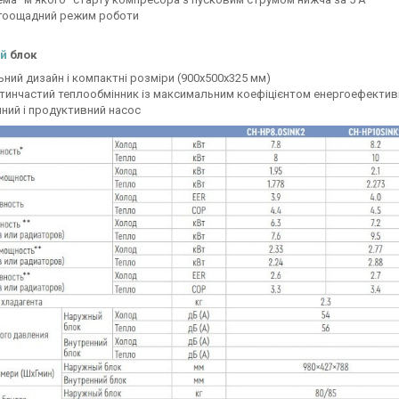
гоощадний режим роботи
ій
блок
ьний дизайн і компактні розміри (900х500х325 мм)
тинчастий теплообмінник із максимальним коефіцієнтом енергоефективн
йний і продуктивний насос