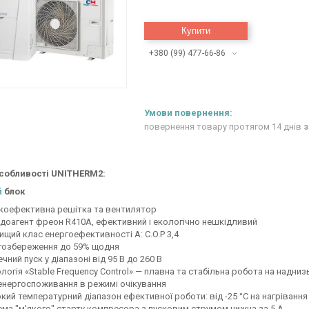
Купити
+380 (99) 477-66-86
повернення товару протягом 14 днів
з
собливості UNITHERM2:
й
блок
коефективна решітка та вентилятор
доагент фреон R410A, ефективний і екологічно нешкідливий
ищий клас енергоефективності А: C.O.P 3,4
гозбереження до 59% щодня
чний пуск у діапазоні від 95 В до 260 В
логія «Stable Frequency Control» — плавна та стабільна робота на наднизь
 енергоспоживання в режимі очікування
кий температурний діапазон ефективної роботи: від -25 °C на нагрівання
ема "м'якого" старту компресора з пусковим струмом нижча за 5 А