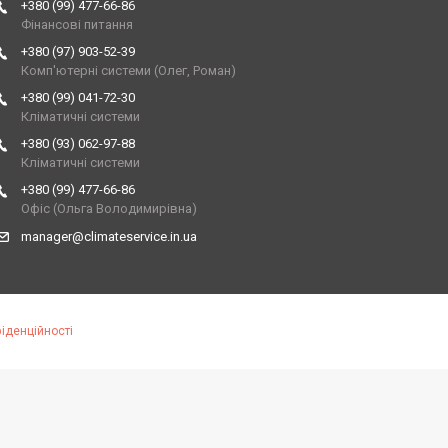
+380 (99) 477-66-86
Фінансові питання
+380 (97) 903-52-39
Комп'ютерні системи (Олег, Роман)
+380 (99) 041-72-30
Кліматичні системи
+380 (93) 062-97-88
Кліматичні системи
+380 (99) 477-66-86
Офіс (Ольга Володимирівна)
manager@climateservice.in.ua
іденційності