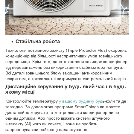
Стабільна робота
Технологія потрійного захисту (Triple Protector Plus) охороняє
кондиціонер від більшості несприятливих умов зовнішнього
середовища. Крім того, дана технологія захищає кондиціонер
від перевантажень без використання стабілізатора напруги.
Всі деталі зовнішнього блоку захищені антикорозійним
покриттям, а також здатні витримувати екстремальний нагрів.
Дистанційне керування у будь-який час і в будь-
якому місці
Контролюйте температуру
у вашому будинку буд
ь-коли та де
завгодно. За допомогою програми SmartThings ви можете
дистанційно керувати та контролювати кондиціонер лише
одним дотиком. Або просто вкажіть системі штучного
інтелекту (AI) чого ви хочете, і вона це зробить
запропонувавши найкращі налаштування.