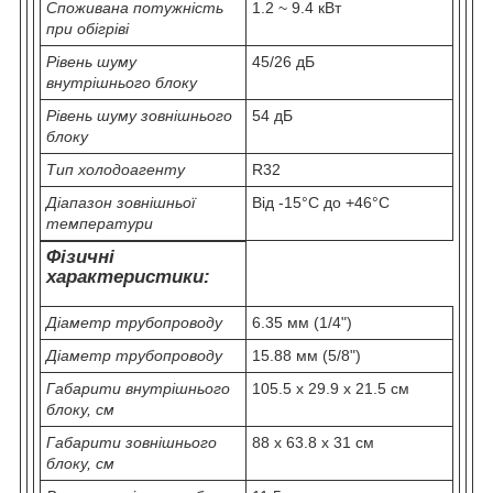
Споживана потужність
1.2 ~ 9.4 кВт
при обігріві
Рівень шуму
45/26 дБ
внутрішнього блоку
Рівень шуму зовнішнього
54 дБ
блоку
Тип холодоагенту
R32
Діапазон зовнішньої
Від -15°C до +46°C
температури
Фізичні
характеристики:
Діаметр трубопроводу
6.35 мм (1/4")
Діаметр трубопроводу
15.88 мм (5/8")
Габарити внутрішнього
105.5 х 29.9 х 21.5 см
блоку, см
Габарити зовнішнього
88 х 63.8 х 31 см
блоку, см