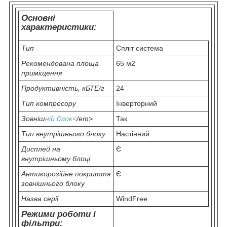
Основні
характеристики:
Тип
Спліт система
Рекомендована площа
65 м2
приміщення
Продуктивність, кБТЕ/г
24
Тип компресору
Інверторний
Зовніш
ній блок<
/em>
Так
Тип внутрішнього блоку
Настінний
Дисплей на
Є
внутрішньому блоці
Антикорозійне покриття
Є
зовнішнього блоку
Назва серії
WindFree
Режими роботи і
фільтри: