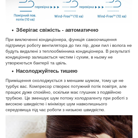
Зберігає свіжість - автоматично
При виключенні кондиціонера, функція самоочищення
підтримує роботу вентилятора до тих пір, доки пил і волога не
будуть видалені з теплообмінника кондиціонера. В результаті
кондиціонер залишається чистим і сухим, в ньому не
утворюються бактерії та цвіль.
Насолоджуйтесь тишею
Приміщення охолоджується з меншим шумом, тому це не
турбує вас. Компресор створює потужний потік повітря, але
працює дуже спокійно, оскільки має глушник з подвійною
трубкою. Це зменшує шум потоку холодоагенту при роботі з
високою швидкістю і мінімізує шум навколишнього
середовища під час роботи з низькою швидкістю.