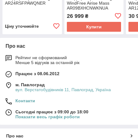
AR24RSFPAWQNER
WindFree Airise Mass
Win
AR09BXHCNWKNUA
AR1
(AR09BXHCNWKXUA)
(AR
26 999
30 
₴
Ціну уточнюйте
Купити
Про нас
Рейтинг не сформований
Менше 5 відгуків за останній рік
Працює з 08.06.2012
м. Павлоград
вул. Верстатобудівників 11, Павлоград, Україна
Контакти
Сьогодні працює з 09:00 до 18:00
Показати весь графік роботи
Про нас