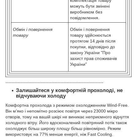
комплектація товару
можуть бути змінені
виробником без
повідомлення.
Обмін і повернення
Обмін і повернення
товару
товару здійснюється
протягом 14 днів після
покупки, відповідно до
закону України "Про
захист прав споживачів
України"
----------------------------------------------------------------
Залишайтеся у комфортній прохолоді, не
відчуваючи холоду
Комфортна прохолода з режимом охолодженням Wind-Free.
Він м’яко і непомітно розсіює повітря через 23000 мікро
отворів, тому на вашій шкірі не виникає неприємного відчуття
холодного вітру. Його вдосконалений повітряний потік також
охолоджує більш широку площу більш рівномірно. Режим
використовує на 77% менше енергії, ніж Fast Cooling.