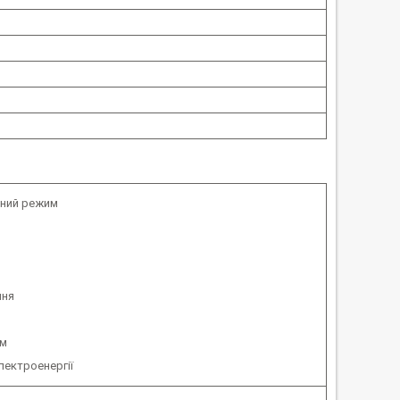
ний режим
ння
им
лектроенергії