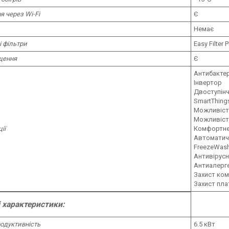
я через Wi-Fi
Є
Немає
 фільтри
Easy Filter 
щення
Є
Антибактер
Інвертор
Двоступін
SmartThings
Можливіст
Можливіст
ії
Комфортне
Автоматич
FreezeWas
Антивірусн
Антиалерг
Захист ко
Захист пла
і характеристики:
одуктивність
6.5 кВт