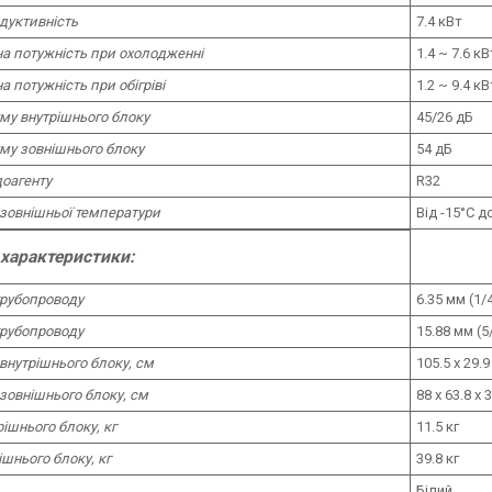
дуктивність
7.4 кВт
а потужність при охолодженні
1.4 ~ 7.6 кВ
 потужність при обігріві
1.2 ~ 9.4 кВ
му внутрішнього блоку
45/26 дБ
му зовнішнього блоку
54 дБ
доагенту
R32
зовнішньої температури
Від -15°C д
 характеристики:
трубопроводу
6.35 мм (1/
трубопроводу
15.88 мм (5
внутрішнього блоку, см
105.5 х 29.9
зовнішнього блоку, см
88 х 63.8 х 
рішнього блоку, кг
11.5 кг
ішнього блоку, кг
39.8 кг
Білий