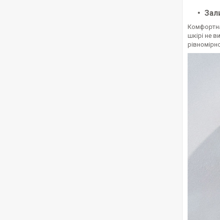
Зал
Комфортна 
шкірі не 
рівномірно