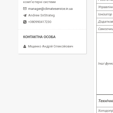
комп'ютерні системи
Управлінн
manager@climateservice.in.ua
Іонізатор
Andrew SirStrateg
Додаткові
+380990417230
Самоочи
Міщенко Андрій Олексійович
Інші функц
Технічн
Холодопр