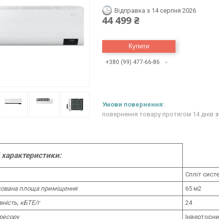
Відправка з 14 серпня 2026
44 499 ₴
Купити
+380 (99) 477-66-86
повернення товару протягом 14 днів
з
 характеристики:
Спліт сист
ована площа приміщення
65 м2
ність, кБТЕ/г
24
ресору
Інверторн