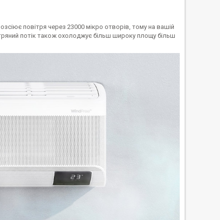
зсіює повітря через 23000 мікро отворів, тому на вашій
ітряний потік також охолоджує більш широку площу більш