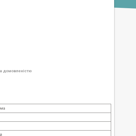
а домовленістю
ема
ий