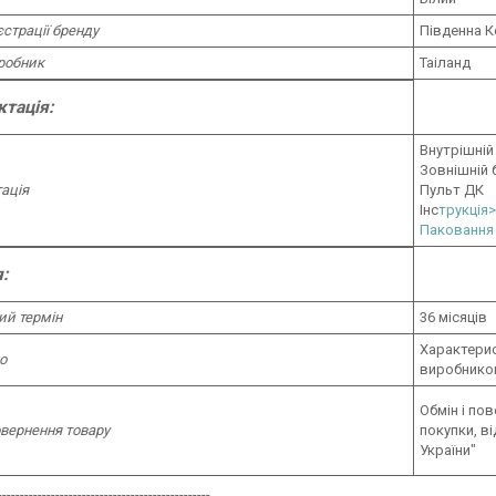
єстрації бренду
Південна 
робник
Таiланд
тація:
Внутрішній
Зовнішній 
ація
Пульт ДК
Інс
трукція>
Паковання
:
ий термін
36 місяців
Характерис
о
виробником
Обмін і по
овернення товару
покупки, в
України"
------------------------------------------------