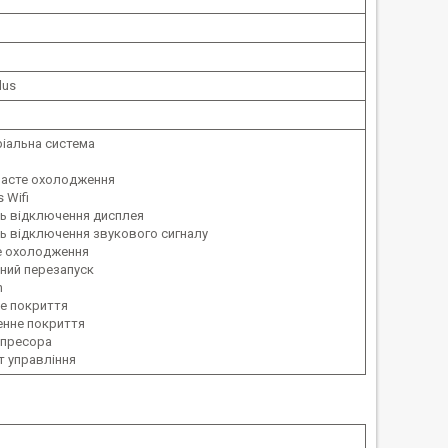
Plus
іальна система
часте охолодження
 Wifi
ь відключення дисплея
ь відключення звукового сигналу
 охолодження
ний перезапуск
h
е покриття
енне покриття
мпресора
т управління