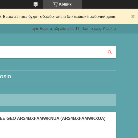
Кошик
. Ваша заявка будет обработана в ближайший рабочий день.
вул. Верстатобудівників 11, Павлоград, Україна
ОЛІО
EE GEO AR24BXFAMWKNUA (AR24BXFAMWKXUA)