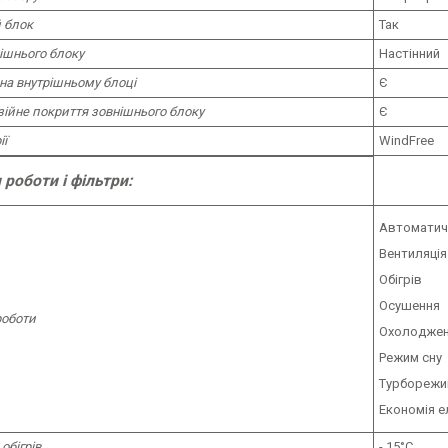
 блок
Так
ішнього блоку
Настінний
на внутрішньому блоці
Є
ійне покриття зовнішнього блоку
Є
ії
WindFree
роботи і фільтри:
Автоматич
Вентиляція
Обігрів
Осушення
оботи
Охолодже
Режим сну
Турбореж
Економія е
обігрів
- 15°C