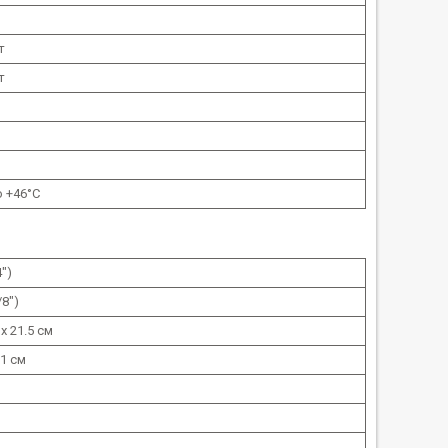
т
т
о +46°C
4")
/8")
 х 21.5 см
31 см