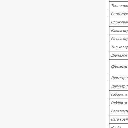
Теплопро
Споживан
Споживана
Рівень шу
Рівень шу
Тип холо
Діапазон 
Фізичні
Діаметр 
Діаметр 
Габарити 
Габарити 
Вага внут
Вага зовн
Колір