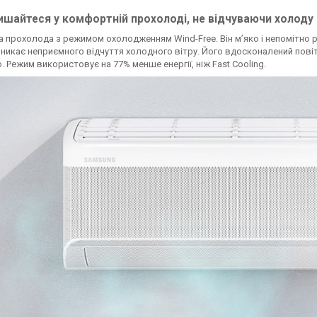
ишайтеся у комфортній прохолоді, не відчуваючи холоду
прохолода з режимом охолодженням Wind-Free. Він м’яко і непомітно ро
виникає неприємного відчуття холодного вітру. Його вдосконалений пов
. Режим використовує на 77% менше енергії, ніж Fast Cooling.