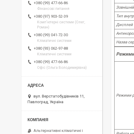
+380 (99) 477-66-86
Зовнішній
Фінансові питання
Тип внутр
+380 (97) 903-52-39
Комп'ютерні системи (Олег,
Дисплей 
Роман)
Антикороз
+380 (99) 041-72-30
Кліматичні системи
Назва сер
+380 (93) 062-97-88
Режими 
Кліматичні системи
+380 (99) 477-66-86
Офіс (Ольга Володимирівна)
Режими р
вул. Верстатобудівників 11,
Павлоград, Україна
Альтернативні кліматичні і
Робота на 