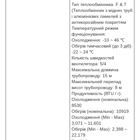
Тип теплообмінника: F & T
(Теплообмінник з мідних труб
і алюмінієвих ламелей з
антикорозійним покриттям
Температурний режим
функціонування:
Охолодження: -10 ~ 46 ℃
Обігрів тимчасовий (до 3 діб):
-22 ~ 24 ℃
Кількість швидкостей
вентилятора: 5/4
Максимальна довжина
трубопроводу: 15 м
Максимальний перепад
висот трубопроводу: 8 м
Продуктивність (ВТU / г):
Охолодження (номінальна):
8530
Обігрів (номінальна): 10919
Охолодження (Min - Max):
3,071 ~ 11,601
Обігрів (Min - Max): 2,388 ~
22,179