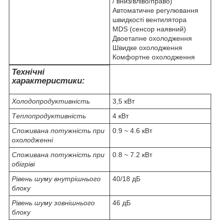
/ вниз/вліво/право)
Автоматичне регулювання
швидкості вентилятора
MDS (сенсор наявний)
Двоетапне охолодження
Швидке охолодження
Комфортне охолодження
Технічні
характеристики:
Холодопродуктивність
3,5 кВт
Теплопродуктивність
4 кВт
Споживана потужність при
0.9 ~ 4.6 кВт
охолодженні
Споживана потужність при
0.8 ~ 7.2 кВт
обігріві
Рівень шуму внутрішнього
40/18 дБ
блоку
Рівень шуму зовнішнього
46 дБ
блоку