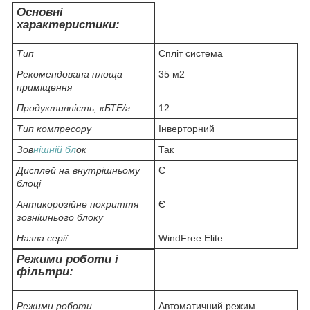
Основні
характеристики:
Тип
Спліт система
Рекомендована площа
35 м2
приміщення
Продуктивність, кБТЕ/г
12
Тип компресору
Інверторний
Зов
нішній бл
ок
Так
Дисплей на внутрішньому
Є
блоці
Антикорозійне покриття
Є
зовнішнього блоку
Назва серії
WindFree Elite
Режими роботи і
фільтри:
Режими роботи
Автоматичний режим