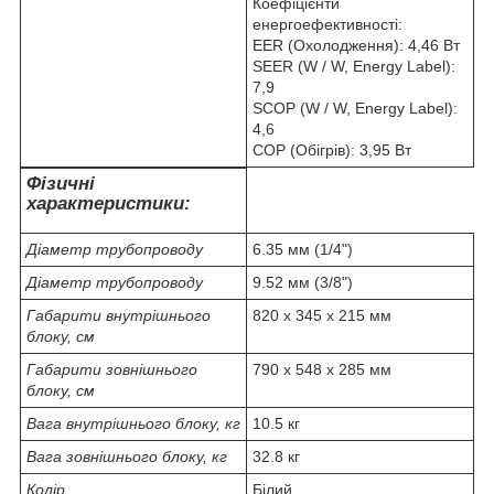
Коефіцієнти
енергоефективності:
EER (Охолодження): 4,46 Вт
SEER (W / W, Energy Label):
7,9
SCOP (W / W, Energy Label):
4,6
COP (Обігрів): 3,95 Вт
Фізичні
характеристики:
Діаметр трубопроводу
6.35 мм (1/4")
Діаметр трубопроводу
9.52 мм (3/8")
Габарити внутрішнього
820 х 345 х 215 мм
блоку, см
Габарити зовнішнього
790 х 548 х 285 мм
блоку, см
Вага внутрішнього блоку, кг
10.5 кг
Вага зовнішнього блоку, кг
32.8 кг
Колір
Білий