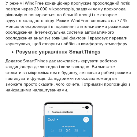
У режимі WindFree кондиціонер пропускає прохолодний потік
повітря через 23 000 мікроотворів, завдяки чому прохолода
рівномірно поширюється по більшій площі і не створює
відчуття холодного вітру. Режим WindFree споживає на 77 %
менше електроенергії в порівнянні з інтенсивними режимами
охолодження. Інтелектуальна система автоматичного
охолодження аналізує зовнішні фактори і враховує переваги
користувача, щоб створити найбільш комфортну атмосферу.
Розумне управління SmartThings
Додаток SmartThings дає можливість керувати роботою
кондиціонера де завгодно і коли завгодно. Ви зможете
стежити за мікрокліматом в будинку, змінювати робочі режими
і активувати функції. За підтримки голосових команд ви
зможете просто сказати, чого хочете, і отримати пропозицію з
найкращими налаштуваннями.