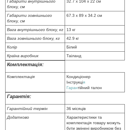
Габарити внутрішнього
32.7 х 104 x 22 см
блоку, см
Габарити зовнішнього
67.3 х 89 x 34.2 см
блоку, см
Вага внутрішнього блоку, кг
13 кг
Вага зовнішнього блоку, кг
42.9 кг
Колір
Білий
Країна виробник
Таіланд
Комплектація:
Комплектація
Кондиціонер
Інструкці
я
Гаран
тійний талон
Гарантія:
Гарантійний термін
36 місяців
Додатково
Характеристики та
комплектація товару можуть
бути змінені виробником без