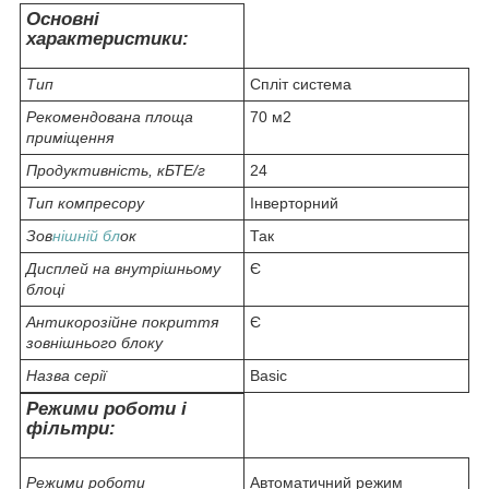
Основні
характеристики:
Тип
Спліт система
Рекомендована площа
70 м2
приміщення
Продуктивність, кБТЕ/г
24
Тип компресору
Інверторний
Зов
нішній бл
ок
Так
Дисплей на внутрішньому
Є
блоці
Антикорозійне покриття
Є
зовнішнього блоку
Назва серії
Basic
Режими роботи і
фільтри:
Режими роботи
Автоматичний режим