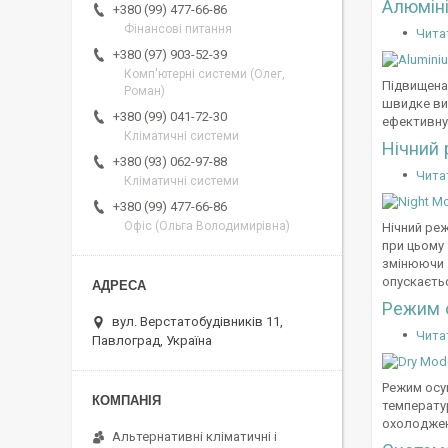
Алюміні
+380 (99) 477-66-86
Фінансові питання
Чита
+380 (97) 903-52-39
Комп'ютерні системи (Олег,
Підвищена
Роман)
швидке ви
+380 (99) 041-72-30
ефективну
Кліматичні системи
Нічний
+380 (93) 062-97-88
Чита
Кліматичні системи
+380 (99) 477-66-86
Офіс (Ольга Володимирівна)
Нічний реж
при цьому
змінюючи з
опускаєтьс
Режим 
вул. Верстатобудівників 11,
Чита
Павлоград, Україна
Режим осу
температу
охолоджен
Альтернативні кліматичні і