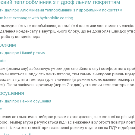
євий теплообмінник з гідрофільним покриттям
ти даліпро Алюмінієвий теплообмінник з гідрофільним покриттям
 змочуваність теплообмінника, алюмінієві пластини якого мають спеціа
далення конденсату з внутрішнього блоку, що не дозволяє швидко утвор
 роботу кондиціонера.
 режим
ти даліпро Нічний режим
им (режим сну) забезпечує умови для спокійного сну і комфортного про
 зменшується швидкість вентилятора, тим самим знижуючи рівень шуму, 
адані з пульта температурні значення (в режимі охолодження температура
я). Після закінчення режиму (через 7 годин) установки температури п
осушення
ти даліпро Режим осушення
шення автоматично вибирає режим охолодження, заснованої на різниці 
рою. Температура регулюється під час зниження вологості повітря п
ня і тільки вентиляції. при включенні режиму осушення на ПДУ відобра