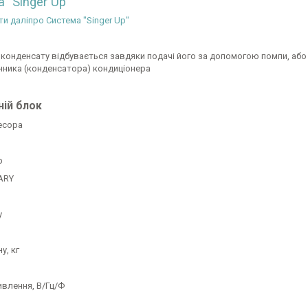
 "Singer Up"
ти даліпро Система "Singer Up"
я конденсату відбувається завдяки подачі його за допомогою помпи, а
нника (конденсатора) кондиціонера
ній блок
есора
р
ARY
у
у, кг
влення, В/Гц/Ф