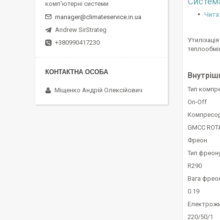
Система
комп'ютерні системи
Чита
manager@climateservice.in.ua
Andrew SirStrateg
Утилізаці
+380990417230
теплообмі
Внутріш
Тип компр
Міщенко Андрій Олексійович
On-Off
Компресо
GMCC ROT
Фреон
Тип фреон
R290
Вага фреон
0.19
Електрожи
220/50/1