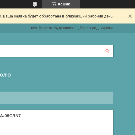
Кошик
. Ваша заявка будет обработана в ближайший рабочий день.
вул. Верстатобудівників 11, Павлоград, Україна
ОЛІО
A-09CRN7