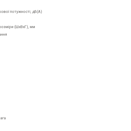
кової потужності, дБ(А)
розміри (ШхВхГ), мм
ання
вага