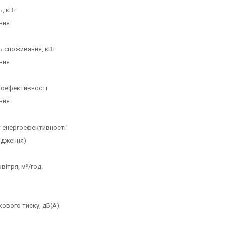
, кВт
ння
ь споживання, кВт
ння
гоефективності
ння
т енергоефективності
одження)
вітря, м³/год.
кового тиску, дБ(А)