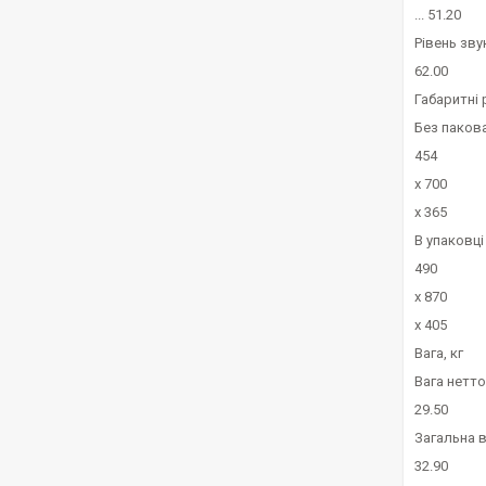
... 51.20
Рівень зву
62.00
Габаритні 
Без паков
454
x 700
x 365
В упаковці
490
x 870
x 405
Вага, кг
Вага нетто
29.50
Загальна 
32.90