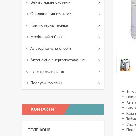
Вентиляційні системи
Опалювальні системи
Комп'ютерна техніка
Мобільний зв'язок
Альтернативна енергія
Автономне енергопостачання
Електроматеріали
Послуги компанії
Тіль
Пуль
Авто
Само
КОНТАКТИ
Комп
Тайм
Сист
Пане