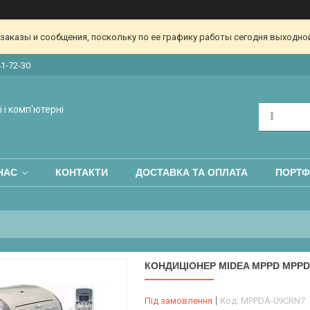
аказы и сообщения, поскольку по ее графику работы сегодня выходной
41-72-30
 і комп'ютерні
НАС
КОНТАКТИ
ДОСТАВКА ТА ОПЛАТА
ПОРТФ
КОНДИЦІОНЕР MIDEA MPPD MPPD
Під замовлення
Код:
MPPDA-09CRN7