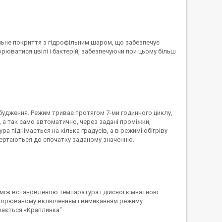
льне покриття з гідрофільним шаром, що забезпечує
юватися цвілі і бактерій, забезпечуючи при цьому більш
будження. Режим триває протягом 7-ми годинного циклу,
а так само автоматично, через задані проміжки,
 піднімається на кілька градусів, а в режимі обігріву
овертаються до спочатку заданому значенню.
між встановленою темпаратура і дійсної кімнатною
овторюваному включенням і вимиканням режиму
жається «Краплинка"