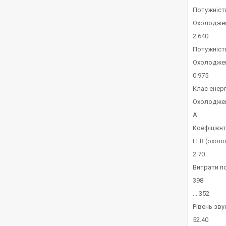
Потужність
Охолодже
2.640
Потужніст
Охолодже
0.975
Клас енер
Охолодже
A
Коефіцієн
EER (охол
2.70
Витрати по
398
... 352
Рівень зву
52.40