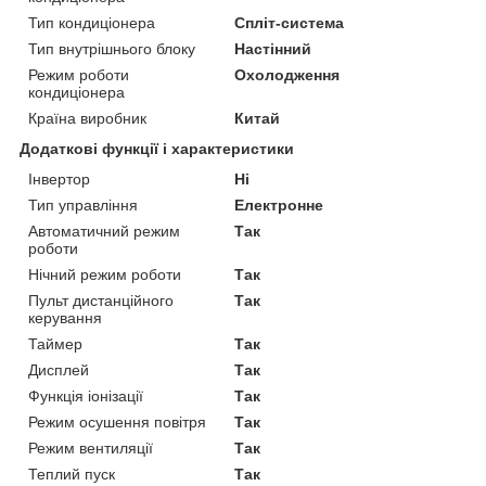
Тип кондиціонера
Спліт-система
Тип внутрішнього блоку
Настінний
Режим роботи
Охолодження
кондиціонера
Країна виробник
Китай
Додаткові функції і характеристики
Інвертор
Ні
Тип управління
Електронне
Автоматичний режим
Так
роботи
Нічний режим роботи
Так
Пульт дистанційного
Так
керування
Таймер
Так
Дисплей
Так
Функція іонізації
Так
Режим осушення повітря
Так
Режим вентиляції
Так
Теплий пуск
Так