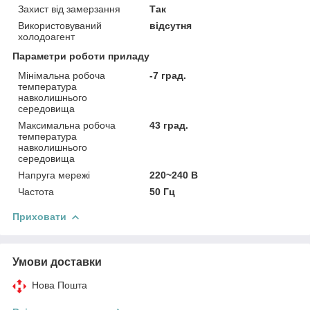
Захист від замерзання
Так
Використовуваний
відсутня
холодоагент
Параметри роботи приладу
Мінімальна робоча
-7 град.
температура
навколишнього
середовища
Максимальна робоча
43 град.
температура
навколишнього
середовища
Напруга мережі
220~240 В
Частота
50 Гц
Приховати
Умови доставки
Нова Пошта