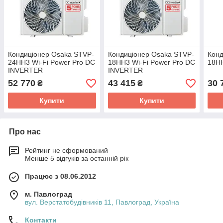
Кондиціонер Osaka STVP-
Кондиціонер Osaka STVP-
Конд
24HH3 Wi-Fi Power Pro DC
18HH3 Wi-Fi Power Pro DC
18HH
INVERTER
INVERTER
52 770
43 415
30 
₴
₴
Купити
Купити
Про нас
Рейтинг не сформований
Менше 5 відгуків за останній рік
Працює з 08.06.2012
м. Павлоград
вул. Верстатобудівників 11, Павлоград, Україна
Контакти