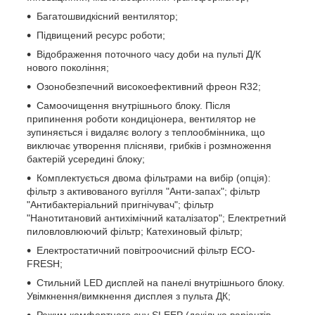
Багатошвидкісний вентилятор;
Підвищений ресурс роботи;
Відображення поточного часу доби на пульті Д/К
нового покоління;
Озонобезпечний високоефективний фреон R32;
Самоочищення внутрішнього блоку. Після
припинення роботи кондиціонера, вентилятор не
зупиняється і видаляє вологу з теплообмінника, що
виключає утворення плісняви, грибків і розмноження
бактерій усередині блоку;
Комплектується двома фільтрами на вибір (опція):
фільтр з активованого вугілля "Анти-запах"; фільтр
"Антибактеріальний пригнічувач"; фільтр
"Нанотитановий антихімічний каталізатор"; Електретний
пиловловлюючий фільтр; Катехиновый фільтр;
Електростатичний повітроочисний фільтр ЕСО-
FRESH;
Стильний LED дисплей на панелі внутрішнього блоку.
Увімкнення/вимкнення дисплея з пульта ДК;
Режим комфортного сну SLЕЕР (декілька варіантів