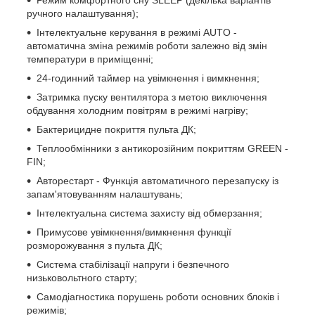
ручного налаштування);
Інтелектуальне керування в режимі AUTO -
автоматична зміна режимів роботи залежно від змін
температури в приміщенні;
24-годинний таймер на увімкнення і вимкнення;
Затримка пуску вентилятора з метою виключення
обдування холодним повітрям в режимі нагріву;
Бактерицидне покриття пульта ДК;
Теплообмінники з антикорозійним покриттям GREEN -
FIN;
Авторестарт - Функція автоматичного перезапуску із
запам'ятовуванням налаштувань;
Інтелектуальна система захисту від обмерзання;
Примусове увімкнення/вимкнення функції
розморожування з пульта ДК;
Система стабілізації напруги і безпечного
низьковольтного старту;
Самодіагностика порушень роботи основних блоків і
режимів;