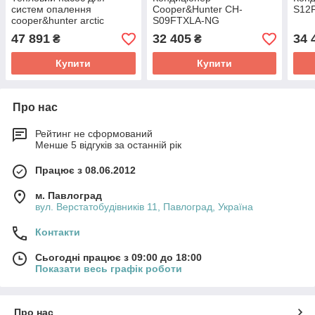
систем опалення
Cooper&Hunter CH-
S12
cooper&hunter arctic
S09FTXLA-NG
inverter ch-s18ftxla
47 891
32 405
34 
₴
₴
Купити
Купити
Про нас
Рейтинг не сформований
Менше 5 відгуків за останній рік
Працює з 08.06.2012
м. Павлоград
вул. Верстатобудівників 11, Павлоград, Україна
Контакти
Сьогодні працює з 09:00 до 18:00
Показати весь графік роботи
Про нас