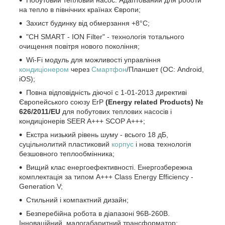
на тепло в північних країнах Європи;
Захист будинку від обмерзання +8°C;
"CH SMART - ION Filter" - технологія тотального
очищення повітря нового покоління;
Wi-Fi модуль для можливості управління
кондиціонером
через
Смартфон
/Планшет (ОС: Android,
iOS);
Повна відповідність діючої c 1-01-2013 директиві
Європейського союзу ErP
(Energy related Products) №
626/2011/EU
для побутових теплових насосів і
кондиціонерів SEER A+++ SCOP A+++;
Екстра низький рівень шуму - всього 18 дБ,
суцільнолитий пластиковий
корпус
і нова технологія
безшовного теплообмінника;
Вищий клас енергоефективності. Енергозбережна
комплектація за типом A+++ Class Energy Efficiency -
Generation V;
Стильний і компактний дизайн;
Безперебійна робота в діапазоні 96В-260В.
Інноваційний, малогабаритний трансформатор;