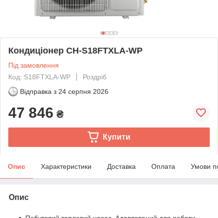
Кондиціонер CH-S18FTXLA-WP
Під замовлення
Код: S18FTXLA-WP
Роздріб
Відправка з
24 серпня 2026
47 846
₴
Купити
Опис
Характеристики
Доставка
Оплата
Умови п
Опис
Побутовий тепловий насос. Адаптований для роботи