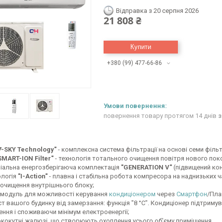
Відправка з 20 серпня 2026
21 808 ₴
Купити
+380 (99) 477-66-86
повернення товару протягом 14 днів
з
7-SKY Technology"
- комплексна система фільтрації на основі семи фільт
SMART-ION Filter"
- технологія тотального очищення повітря нового поко
іальна енергозберігаюча комплектація
"GENERATION V"
(підвищений кон
ологія
"I-Action"
- плавна і стабільна робота компресора на наднизьких ча
очищення внутрішнього блоку;
i модуль для можливості керування
кондиціонером
через
Смартфон
/Пла
ст вашого будинку від замерзання: функція "8 °C". Кондиціонер підтрим
ння і споживаючи мінімум електроенергії;
кокутні жалюзі, що створюють охоплення усього об'єму приміщення.