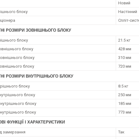
Новий
рішнього блоку
Настінний
иціонера
Спліт-сист
ТНІ РОЗМІРИ ЗОВНІШНЬОГО БЛОКУ
нішнього блоку
21.5 кг
овнішнього блоку
428 мм
зовнішнього блоку
310 мм
овнішнього блоку
720 мм
НІ РОЗМІРИ ВНУТРІШНЬОГО БЛОКУ
трішнього блоку
8.5 кг
нутрішнього блоку
250 мм
внутрішнього блоку
185 мм
нутрішнього блоку
773 мм
ВІ ФУНКЦІЇ І ХАРАКТЕРИСТИКИ
ід замерзання
Так