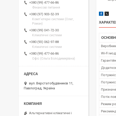
+380 (99) 477-66-86
Фінансові питання
+380 (97) 903-52-39
Комп'ютерні системи (Олег,
ХАРАКТЕ
Роман)
+380 (99) 041-72-30
Кліматичні системи
ОСНОВН
+380 (93) 062-97-88
Виробни
Кліматичні системи
Wi-Fi мо
+380 (99) 477-66-86
Офіс (Ольга Володимирівна)
Гарантійн
Додатков
Потужніст
Потужніс
вул. Верстатобудівників 11,
Павлоград, Україна
Призначе
Потік по
Режим ро
Рекоменд
Альтернативні кліматичні і