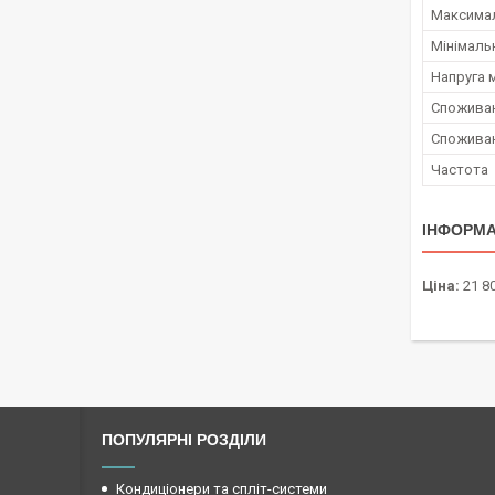
Максимал
Мінімаль
Напруга 
Споживан
Споживан
Частота
ІНФОРМА
Ціна:
21 80
ПОПУЛЯРНІ РОЗДІЛИ
Кондиціонери та спліт-системи