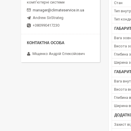
комп'ютерні системи
Стан
manager@climateservice.in.ua
Тип внут
Andrew SirStrateg
Тип конд
+380990417230
ГАБАРИ
Вага зов
Висота з
Міщенко Андрій Олексійович
Глибина 
Ширина з
ГАБАРИТ
Вага вну
Висота в
Глибина 
Ширина в
ДОДАТКО
Захист в