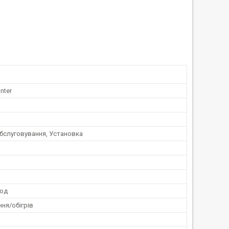
nter
обслуговування, Установка
год
ня/обігрів