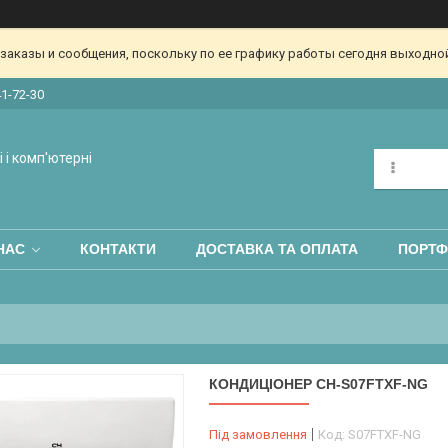
аказы и сообщения, поскольку по ее графику работы сегодня выходной
41-72-30
 і комп'ютерні
НАС
КОНТАКТИ
ДОСТАВКА ТА ОПЛАТА
ПОРТФ
КОНДИЦІОНЕР CH-S07FTXF-NG
Під замовлення
Код:
S07FTXF-NG