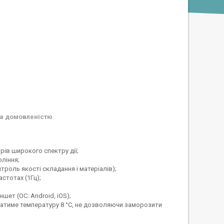
а домовленістю
рів широкого спектру дії;
ління;
троль якості складання і матеріалів);
стотах (1Гц);
ншет (ОС: Android, iOS);
уватиме температуру 8 °C, не дозволяючи заморозити