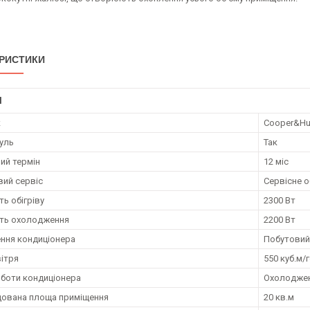
РИСТИКИ
І
к
Cooper&Hu
дуль
Так
ий термін
12 міс
ий сервіс
Сервісне 
ь обігріву
2300 Вт
ть охолодження
2200 Вт
ння кондиціонера
Побутовий
вітря
550 куб.м/
боти кондиціонера
Охолоджен
ована площа приміщення
20 кв.м