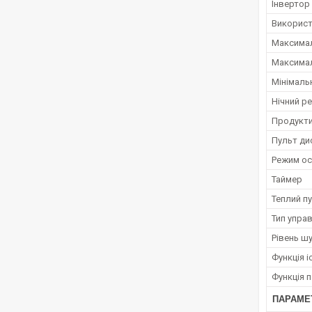
Інвертор
Використ
Максимал
Максимал
Мінімаль
Нічний р
Продукти
Пульт ди
Режим ос
Таймер
Теплий п
Тип упра
Рівень ш
Функція іо
Функція п
ПАРАМЕ