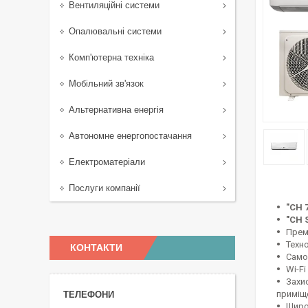
Вентиляційні системи
Опалювальні системи
Комп'ютерна техніка
Мобільний зв'язок
Альтернативна енергія
Автономне енергопостачання
Електроматеріали
Послуги компанії
"CH 
"CH 
Прем
Техн
КОНТАКТИ
Само
Wi-F
Захи
приміще
Широ