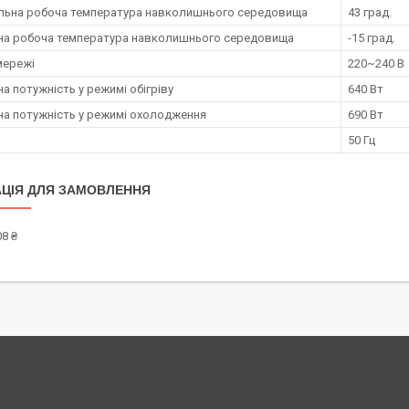
ьна робоча температура навколишнього середовища
43 град.
на робоча температура навколишнього середовища
-15 град.
мережі
220~240 В
а потужність у режимі обігріву
640 Вт
а потужність у режимі охолодження
690 Вт
50 Гц
ЦІЯ ДЛЯ ЗАМОВЛЕННЯ
8 ₴