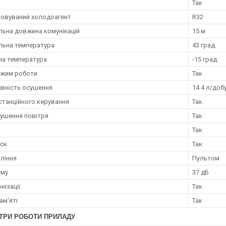
Так
овуваний холодоагент
R32
ьна довжина комунікацій
15 м
ьна температура
43 град.
на температура
-15 град.
ежим роботи
Так
вність осушення
14.4 л/доб
станційного керування
Так
ушення повітря
Так
Так
уск
Так
вління
Пультом
уму
37 дБ
нізації
Так
ам'яті
Так
ТРИ РОБОТИ ПРИЛАДУ