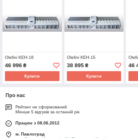
Olefini KEH-18
Olefini KEH-15
Olef
46 996
38 895
46 
₴
₴
Купити
Купити
Про нас
Рейтинг не сформований
Менше 5 відгуків за останній рік
Працює з 08.06.2012
м. Павлоград