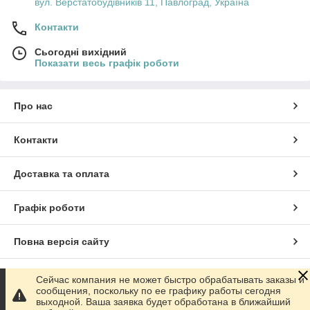
вул. Верстатобудівників 11, Павлоград, Україна
Контакти
Сьогодні вихідний
Показати весь графік роботи
Про нас
Контакти
Доставка та оплата
Графік роботи
Повна версія сайту
Сайт створено на маркетплейсі
Prom.ua
Сейчас компания не может быстро обрабатывать заказы и
сообщения, поскольку по ее графику работы сегодня
выходной. Ваша заявка будет обработана в ближайший
Політика конфіденційності