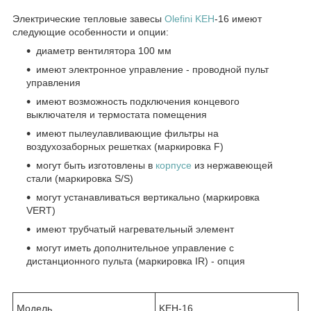
Электрические тепловые завесы
Olefini KEH
-16 имеют
следующие особенности и опции:
диаметр вентилятора 100 мм
имеют электронное управление - проводной пульт
управления
имеют возможность подключения концевого
выключателя и термостата помещения
имеют пылеулавливающие фильтры на
воздухозаборных решетках (маркировка F)
могут быть изготовлены в
корпусе
из нержавеющей
стали (маркировка S/S)
могут устанавливаться вертикально (маркировка
VERT)
имеют трубчатый нагревательный элемент
могут иметь дополнительное управление с
дистанционного пульта (маркировка IR) - опция
Модель
KEH-16