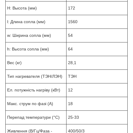
H: Высота (мм)
172
l: Длина сопла (мм)
1560
w: Ширина сопла (мм)
54
h: Высота сопла (мм)
64
Вес (кг)
28,1
Тип нагревателя (ТЭН/ЛЭН)
ТЭН
Ел. потужність нагріву (кВт)
12
Макс. струм по фазі (А)
18
Перепад температури (°C)
25-33
Живлення (В/Гц/Фаза -
400/50/3