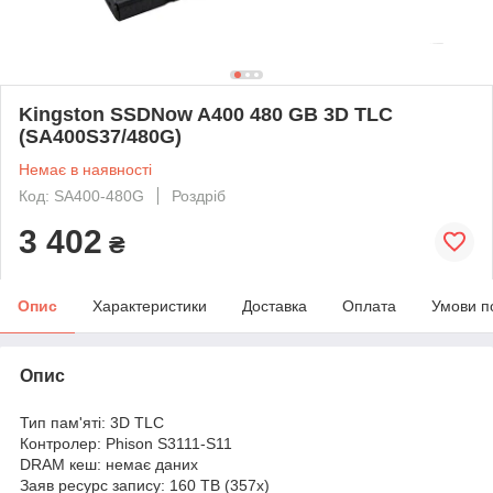
Kingston SSDNow A400 480 GB 3D TLC
(SA400S37/480G)
Немає в наявності
Код: SA400-480G
Роздріб
3 402
₴
Опис
Характеристики
Доставка
Оплата
Умови п
Опис
Тип пам'яті: 3D TLC
Контролер: Phison S3111-S11
DRAM кеш: немає даних
Заяв ресурс запису: 160 TB (357x)