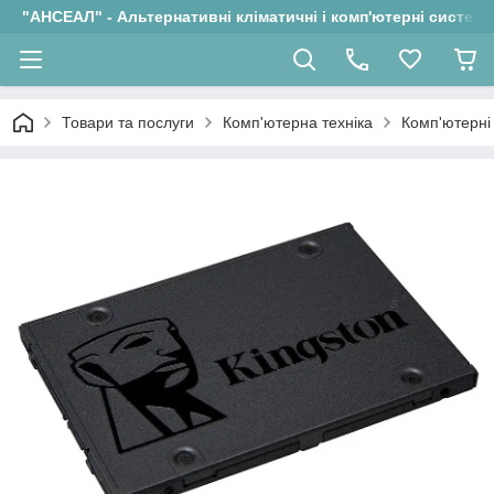
"АНСЕАЛ" - Альтернативні кліматичні і комп'ютерні системи
Товари та послуги
Комп'ютерна техніка
Комп'ютерні