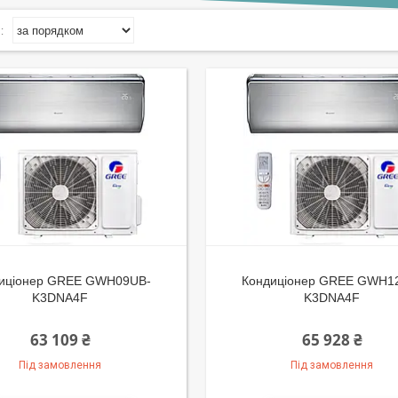
иціонер GREE GWH09UB-
Кондиціонер GREE GWH1
K3DNA4F
K3DNA4F
63 109 ₴
65 928 ₴
Під замовлення
Під замовлення