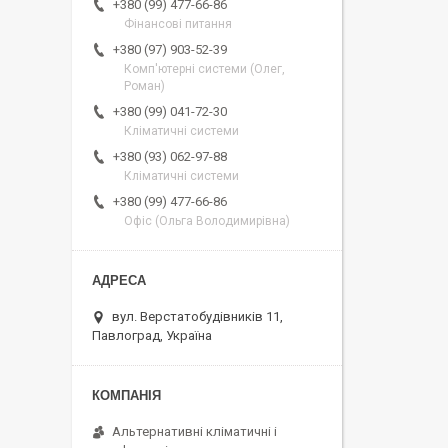
+380 (99) 477-66-86
Фінансові питання
+380 (97) 903-52-39
Комп'ютерні системи (Олег,
Роман)
+380 (99) 041-72-30
Кліматичні системи
+380 (93) 062-97-88
Кліматичні системи
+380 (99) 477-66-86
Офіс (Ольга Володимирівна)
вул. Верстатобудівників 11,
Павлоград, Україна
Альтернативні кліматичні і