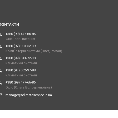
+380 (99) 477-66-86
Фінансові питання
+380 (97) 903-52-39
Комп'ютерні системи (Олег, Роман)
+380 (99) 041-72-30
Кліматичні системи
+380 (93) 062-97-88
Кліматичні системи
+380 (99) 477-66-86
Офіс (Ольга Володимирівна)
manager@climateservice.in.ua