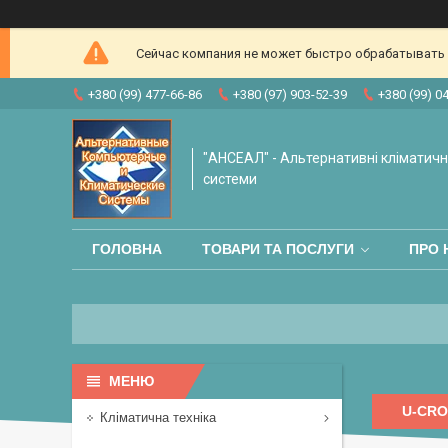
Сейчас компания не может быстро обрабатывать з
+380 (99) 477-66-86
+380 (97) 903-52-39
+380 (99) 0
"АНСЕАЛ" - Альтернативні кліматичні
системи
ГОЛОВНА
ТОВАРИ ТА ПОСЛУГИ
ПРО 
U-CRO
Кліматична техніка