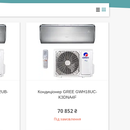
2UB-
Кондиціонер GREE GWH18UС-
K3DNA4F
70 852 ₴
Під замовлення