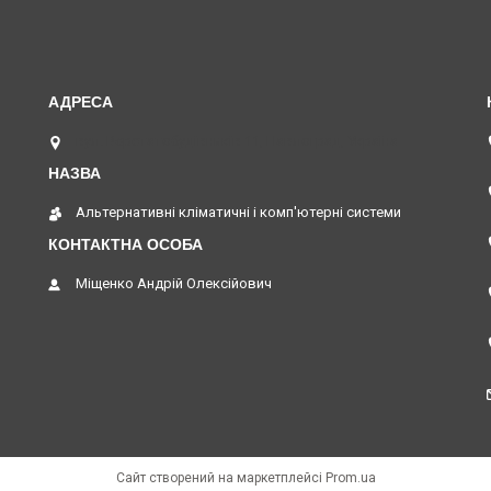
вул. Верстатобудівників 11, Павлоград, Україна
Альтернативні кліматичні і комп'ютерні системи
Міщенко Андрій Олексійович
Сайт створений на маркетплейсі
Prom.ua