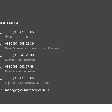
+380 (99) 477-66-86
Фінансові питання
+380 (97) 903-52-39
Комп'ютерні системи (Олег, Роман)
+380 (99) 041-72-30
Кліматичні системи
+380 (93) 062-97-88
Кліматичні системи
+380 (99) 477-66-86
Офіс (Ольга Володимирівна)
manager@climateservice.in.ua