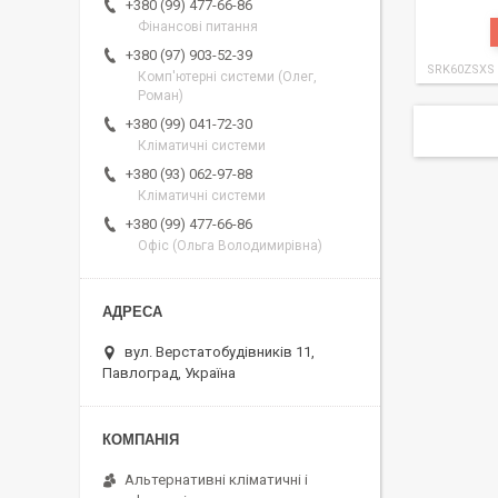
+380 (99) 477-66-86
Фінансові питання
+380 (97) 903-52-39
SRK60ZSXS
Комп'ютерні системи (Олег,
Роман)
+380 (99) 041-72-30
Кліматичні системи
+380 (93) 062-97-88
Кліматичні системи
+380 (99) 477-66-86
Офіс (Ольга Володимирівна)
вул. Верстатобудівників 11,
Павлоград, Україна
Альтернативні кліматичні і