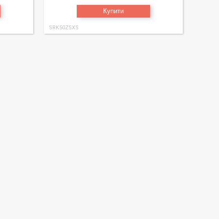
Купити
SRK50ZSXS