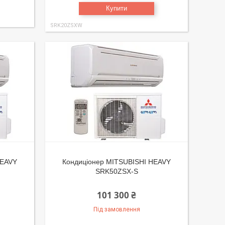
Купити
SRK20ZSXW
HEAVY
Кондиціонер MITSUBISHI HEAVY
SRK50ZSX-S
101 300 ₴
Під замовлення