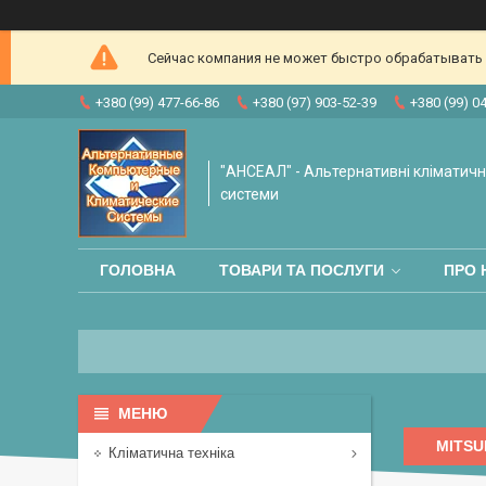
Сейчас компания не может быстро обрабатывать з
+380 (99) 477-66-86
+380 (97) 903-52-39
+380 (99) 0
"АНСЕАЛ" - Альтернативні кліматичні
системи
ГОЛОВНА
ТОВАРИ ТА ПОСЛУГИ
ПРО 
MITSU
Кліматична техніка