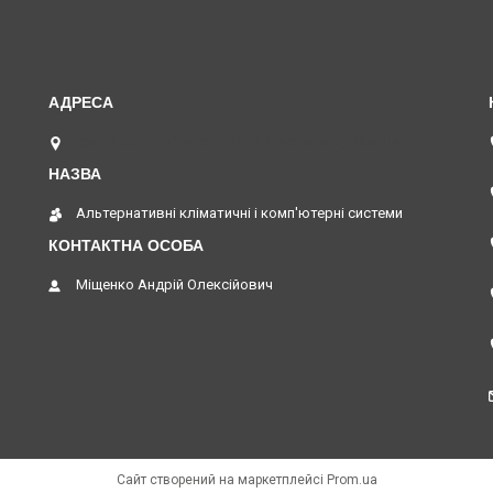
вул. Верстатобудівників 11, Павлоград, Україна
Альтернативні кліматичні і комп'ютерні системи
Міщенко Андрій Олексійович
Сайт створений на маркетплейсі
Prom.ua