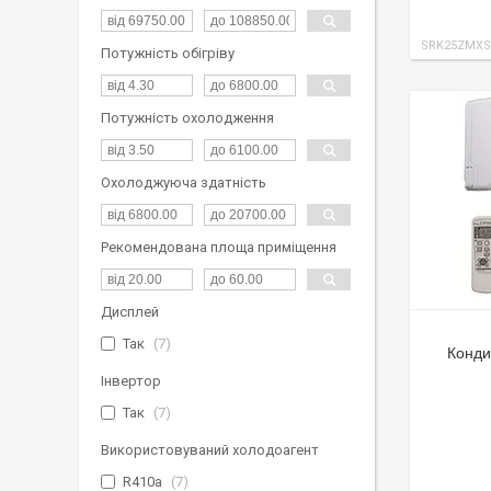
SRK25ZMXS
Потужність обігріву
Потужність охолодження
Охолоджуюча здатність
Рекомендована площа приміщення
Дисплей
Так
7
Конди
Інвертор
Так
7
Використовуваний холодоагент
R410a
7